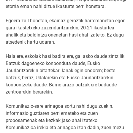
etorria eman nahi dizue ikasturte berri honetara.
Egoera zail honetan, ekainaz geroztik harremanetan egon
gara ikastetxeko zuzendaritzarekin, 20-21 ikasturtea
ahalik eta baldintza onenetan hasi ahal izateko. Ez dugu
atsedenik hartu udaran.
Hala ere, eskolak hasi badira ere, gai asko daude zintzilik.
Batzuk dagoeneko konponduta daude, Eusko
Jaurlaritzarekin bitartekari lanak egin ondoren; beste
batzuk, berriz, Udalarekin eta Eusko Jaurlaritzarekin
konpontzeke daude. Barne arazo batzuk ere badaude
zentroarekin berarekin.
Komunikazio-sare arinagoa sortu nahi dugu zuekin,
informazio guztiaren berri emateko eta zuen
proposamenak eta kezkak jaso ahal izateko.
Komunikazioa irekia eta arinagoa izan dadin, zuen mezu