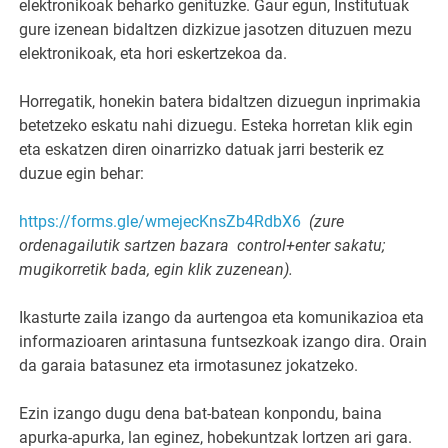
elektronikoak beharko genituzke.
Gaur egun, Institutuak
gure izenean bidaltzen dizkizue jasotzen dituzuen mezu
elektronikoak, eta hori eskertzekoa da.
Horregatik, honekin batera bidaltzen dizuegun inprimakia
betetzeko eskatu nahi dizuegu. Esteka horretan klik egin
eta eskatzen diren oinarrizko datuak jarri besterik ez
duzue egin behar:
https://forms.gle/
wmejecKnsZb4RdbX6
(
zure
ordenagailutik sartzen bazara control+enter sakatu;
mugikorretik bada, egin klik zuzenean).
Ikasturte zaila izango da aurtengoa eta komunikazioa eta
informazioaren arintasuna funtsezkoak izango dira. Orain
da garaia batasunez eta irmotasunez jokatzeko.
Ezin izango dugu dena bat-batean konpondu, baina
apurka-apurka, lan eginez, hobekuntzak lortzen ari gara.