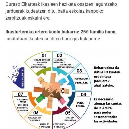
Guraso Elkarteak ikasleen heziketa osatzen laguntzeko
jarduerak kudeatzen ditu, baita eskolaz kanpoko
zerbitzuak eskaini ere.
Ikasturterako urtero kuota bakarra: 25€ familia bana
,
Institutuan ikasten ari diren haur guztiak barne.