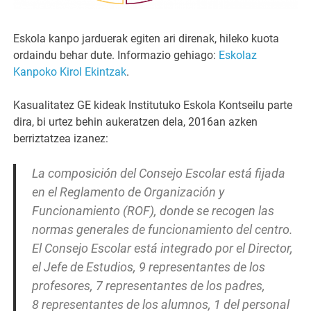
Eskola kanpo jarduerak egiten ari direnak, hileko kuota
ordaindu behar dute. Informazio gehiago:
Eskolaz
Kanpoko Kirol Ekintzak
.
Kasualitatez GE kideak Institutuko Eskola Kontseilu parte
dira, bi urtez behin aukeratzen dela, 2016an azken
berriztatzea izanez:
La composición del Consejo Escolar está fijada
en el Reglamento de Organización y
Funcionamiento (ROF), donde se recogen las
normas generales de funcionamiento del centro.
El Consejo Escolar está integrado por el Director,
el Jefe de Estudios, 9 representantes de los
profesores, 7 representantes de los padres,
8 representantes de los alumnos, 1 del personal