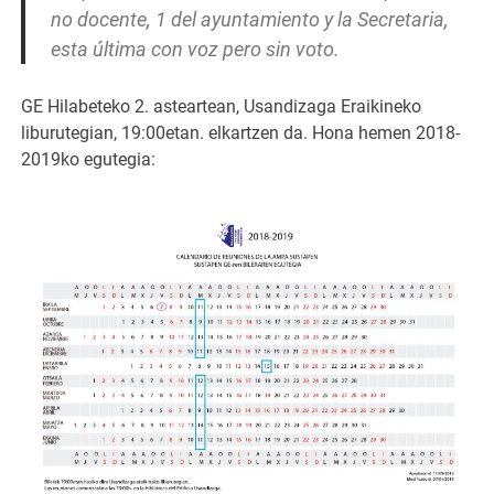
no docente, 1 del ayuntamiento y la Secretaria,
esta última con voz pero sin voto.
GE Hilabeteko 2. asteartean, Usandizaga Eraikineko
liburutegian, 19:00etan. elkartzen da. Hona hemen 2018-
2019ko egutegia: