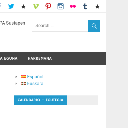
I.E.S. Usandizaga-Peñaflorida-Amara
A EGUNA
HARREMANA
Español
Euskara
CALENDARIO – EGUTEGIA