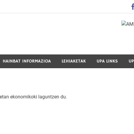
 Guraso Elkartea Asociación de Padres-Madres de Alumnos del 
HAINBAT INFORMAZIOA
LEHIAKETAK
UPA LINKS
UP
rietan ekonomikoki laguntzen du.