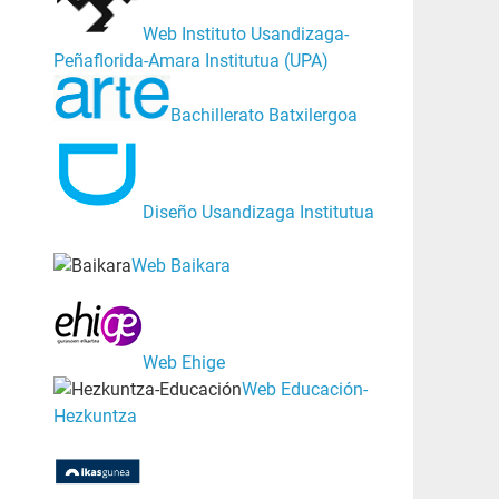
Web Instituto Usandizaga-
Peñaflorida-Amara Institutua (UPA)
Bachillerato Batxilergoa
Diseño Usandizaga Institutua
Web Baikara
Web Ehige
Web Educación-
Hezkuntza