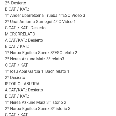
2º- Desierto
B CAT / KAT.:
1º Ander Ubarretxena Trueba 4ºESO Video 3
2º Unai Amiama Sarriegui 4º C Video 1
C CAT. / KAT.: Desierto
MICRORRELATO
A CAT/KAT.: Desierto
B CAT / KAT.:
1º Naroa Eguileta Saenz 3ºESO relato 2
2º Nerea Azkune Maiz 3º relato3
C CAT. / KAT.:
1º Iosu Abal García 1ºBach relato 1
2º Desierto
ISTORIO LABURRA
A CAT/KAT.: Desierto
B CAT / KAT.:
1º Nerea Azkune Maiz 3º istorio 2
2º Naroa Eguileta Saenz 3º istorio 3
C CAT. / KAT.: