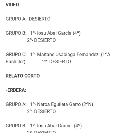
VIDEO
GRUPO A:
DESIERTO
GRUPO B:
1º- Iosu Abal García (4º)
2º- DESIERTO
GRUPO C:
1º- Maitane Usabiaga Fernandez
(1ºA
Bachiller)
2º- DESIERTO
RELATO CORTO
-ERDERA:
GRUPO A:
1º- Naroa Eguileta Garro (2ºN)
2º- DESIERTO
GRUPO B:
1º- Iosu Abal García
(4º)
2º- DESIERTO