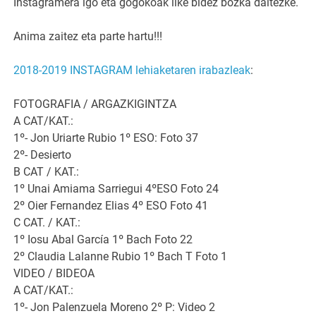
Instagramera igo eta gogokoak like bidez bozka daitezke.
Anima zaitez eta parte hartu!!!
2018-2019 INSTAGRAM lehiaketaren irabazleak
:
FOTOGRAFIA / ARGAZKIGINTZA
A CAT/KAT.:
1º- Jon Uriarte Rubio 1º ESO: Foto 37
2º- Desierto
B CAT / KAT.:
1º Unai Amiama Sarriegui 4ºESO Foto 24
2º Oier Fernandez Elias 4º ESO Foto 41
C CAT. / KAT.:
1º Iosu Abal García 1º Bach Foto 22
2º Claudia Lalanne Rubio 1º Bach T Foto 1
VIDEO / BIDEOA
A CAT/KAT.:
1º- Jon Palenzuela Moreno 2º P: Video 2