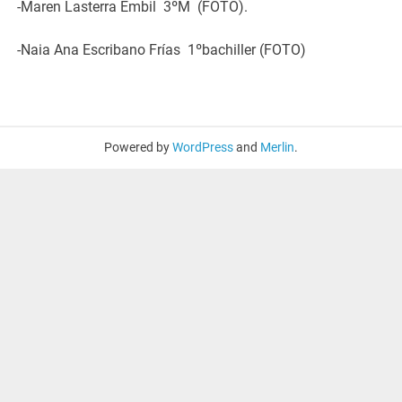
-Maren Lasterra Embil
3ºM
(FOTO).
-Naia Ana Escribano Frías
1ºbachiller (FOTO)
Powered by
WordPress
and
Merlin
.