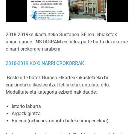
2018-2019ko ikasturteko Sustapen GE-ren lehiaketak
abian daude. INSTAGRAM-en bidez parte hartu dezakezue
oinarri orokoraren arabera.
2018-2019 KO OINARRI OROKORRAK
Beste urte batez Guraso Elkarteak ikastetxeko bi
eraikinetako ikasleentzat lehiaketak antolatu ditu.
Modalitate eta kategoria ezberdinak daude:
Istorio laburra
Argazkigintza
Bideoa (gehienez minutu bateko iraupenekoa)