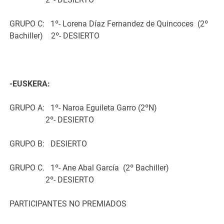
GRUPO C:
1º- Lorena Díaz Fernandez de Quincoces
(2º
Bachiller)
2º- DESIERTO
-EUSKERA:
GRUPO A:
1º- Naroa Eguileta Garro (2ºN)
2º- DESIERTO
GRUPO B:
DESIERTO
GRUPO C.
1º- Ane Abal García
(2º Bachiller)
2º- DESIERTO
PARTICIPANTES NO PREMIADOS