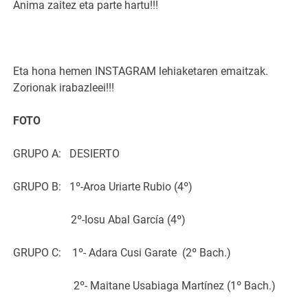
Anima zaitez eta parte hartu!!!
Eta hona hemen INSTAGRAM lehiaketaren emaitzak.
Zorionak irabazleei!!!
FOTO
GRUPO A:
DESIERTO
GRUPO B:
1º-Aroa Uriarte Rubio (4º)
2º-Iosu Abal García (4º)
GRUPO C:
1º- Adara Cusi Garate
(2º Bach.)
2º- Maitane Usabiaga Martínez (1º Bach.)