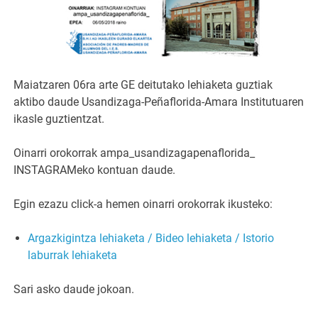
Maiatzaren 06ra arte GE deitutako lehiaketa guztiak
aktibo daude Usandizaga-Peñaflorida-Amara Institutuaren
ikasle guztientzat.
Oinarri orokorrak ampa_usandizagapenaflorida_
INSTAGRAMeko kontuan daude.
Egin ezazu click-a hemen oinarri orokorrak ikusteko:
Argazkigintza lehiaketa / Bideo lehiaketa / Istorio
laburrak lehiaketa
Sari asko daude jokoan.