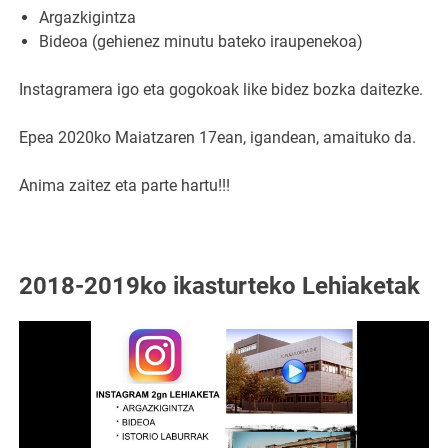
Argazkigintza
Bideoa (gehienez minutu bateko iraupenekoa)
Instagramera igo eta gogokoak like bidez bozka daitezke.
Epea 2020ko Maiatzaren 17ean, igandean, amaituko da.
Anima zaitez eta parte hartu!!!
2018-2019ko ikasturteko Lehiaketak