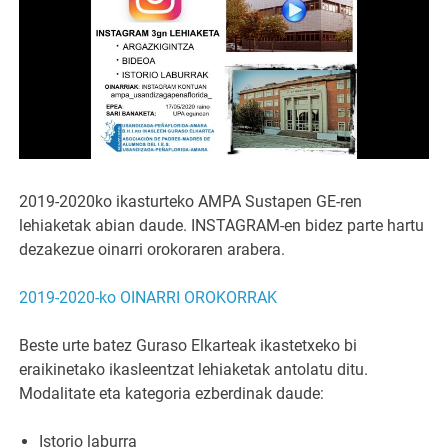
2019-2020ko ikasturteko AMPA Sustapen GE-ren
lehiaketak abian daude. INSTAGRAM-en bidez parte hartu
dezakezue oinarri orokoraren arabera.
2019-2020-ko OINARRI OROKORRAK
Beste urte batez Guraso Elkarteak ikastetxeko bi
eraikinetako ikasleentzat lehiaketak antolatu ditu.
Modalitate eta kategoria ezberdinak daude:
Istorio laburra