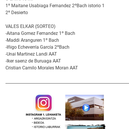
1º Maitane Usabiaga Fernandez 2ºBach istorio 1
2º Desierto
VALES ELKAR (SORTEO)
-Aitana Gomez Fernandez 1º Bach
-Maddi Aranguren 1º Bach
-Iñigo Echeverría García 2ºBach
-Unai Martinez Landi AAT
-Iker saenz de Buruaga AAT
Cristian Camilo Morales Moran AAT
_____________________________________________________________