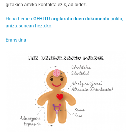
gizakien arteko kontakta ezik, adibidez.
Hona hemen
GEHITU argitaratu duen dokumentu
polita,
aniztasunean hezteko.
Eranskina