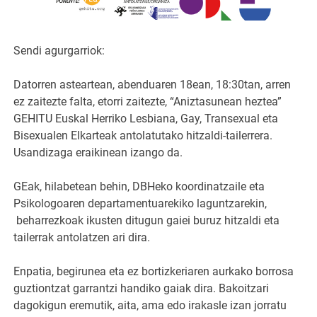
Sendi agurgarriok:
Datorren asteartean, abenduaren 18ean, 18:30tan, arren
ez zaitezte falta, etorri zaitezte, “Aniztasunean heztea”
GEHITU Euskal Herriko Lesbiana, Gay, Transexual eta
Bisexualen Elkarteak antolatutako hitzaldi-tailerrera.
Usandizaga eraikinean izango da.
GEak, hilabetean behin, DBHeko koordinatzaile eta
Psikologoaren departamentuarekiko laguntzarekin,
beharrezkoak ikusten ditugun gaiei buruz hitzaldi eta
tailerrak antolatzen ari dira.
Enpatia, begirunea eta ez bortizkeriaren aurkako borrosa
guztiontzat garrantzi handiko gaiak dira. Bakoitzari
dagokigun eremutik, aita, ama edo irakasle izan jorratu