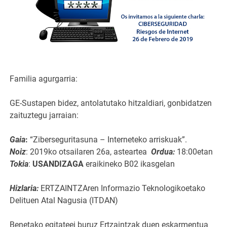
Familia agurgarria:
GE-Sustapen bidez, antolatutako hitzaldiari, gonbidatzen
zaituztegu jarraian:
Gaia
:
“Ziberseguritasuna – Interneteko arriskuak”.
Noiz
: 2019ko otsailaren 26a, asteartea
Ordua:
18:00etan
Tokia
:
USANDIZAGA
eraikineko B02 ikasgelan
Hizlaria:
ERTZAINTZAren Informazio Teknologikoetako
Delituen Atal Nagusia (ITDAN)
Benetako egitateei buruz Ertzaintzak duen eskarmentua