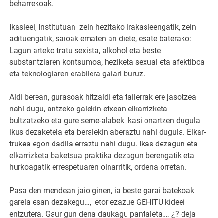
beharrekoak.
Ikasleei, Institutuan zein hezitako irakasleengatik, zein
adituengatik, saioak ematen ari diete, esate baterako:
Lagun arteko tratu sexista, alkohol eta beste
substantziaren kontsumoa, heziketa sexual eta afektiboa
eta teknologiaren erabilera gaiari buruz.
Aldi berean, gurasoak hitzaldi eta tailerrak ere jasotzea
nahi dugu, antzeko gaiekin etxean elkarrizketa
bultzatzeko eta gure seme-alabek ikasi onartzen dugula
ikus dezaketela eta beraiekin aberaztu nahi dugula. Elkar-
trukea egon dadila erraztu nahi dugu. Ikas dezagun eta
elkarrizketa baketsua praktika dezagun berengatik eta
hurkoagatik errespetuaren oinarritik, ordena orretan.
Pasa den mendean jaio ginen, ia beste garai batekoak
garela esan dezakegu…, etor ezazue GEHITU kideei
entzutera. Gaur gun dena daukagu pantaleta,… ¿? deja