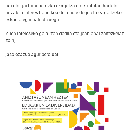
bai eta gai honi buruzko ezagutza ere kontutan hartuta,
hitzaldia interes handikoa dela uste dugu eta ez galtzeko
eskaera egin nahi dizuegu.
Zuen intereseko gaia izan dadila eta joan ahal zaitezkelaz
zain,
jaso ezazue agur bero bat.