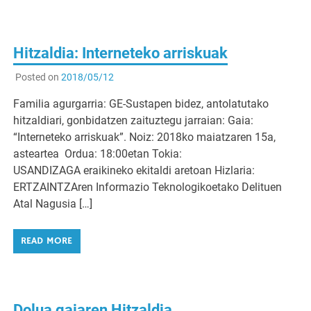
Hitzaldia: Interneteko arriskuak
Posted on
2018/05/12
Familia agurgarria: GE-Sustapen bidez, antolatutako
hitzaldiari, gonbidatzen zaituztegu jarraian: Gaia:
“Interneteko arriskuak”. Noiz: 2018ko maiatzaren 15a,
asteartea Ordua: 18:00etan Tokia:
USANDIZAGA eraikineko ekitaldi aretoan Hizlaria:
ERTZAINTZAren Informazio Teknologikoetako Delituen
Atal Nagusia […]
READ MORE
Dolua gaiaren Hitzaldia