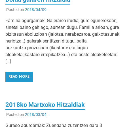
Posted on
2018/04/09
Familia agurgarriak: Galeraren irudia, gure egunerokoan,
sinetsi baino gehiago, aurrean dugu. Familia arloan, gure
bizitasun eboluzioan (jaiotza, nerabezaroa, gaixotasunak,
heriotza..) galerak sentitzen ditugu, baita
hezkuntza prozesuan (ikasturte eta lagun
aldaketa,ikastaro errepikatzea…) eta beste aldaketeetan:
[…]
READ MORE
2018ko Martxoko Hitzaldiak
Posted on
2018/03/04
Guraso agurgarriak: Zuengana zuzentzen gara 3