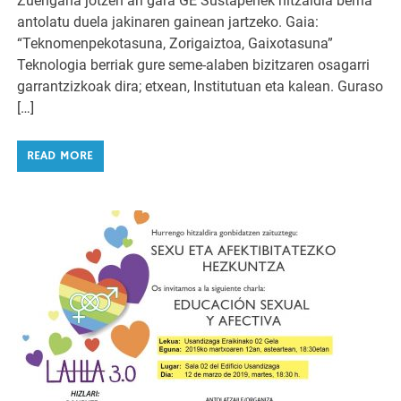
Zuengana jotzen ari gara GE Sustapenek hitzaldia berria
antolatu duela jakinaren gainean jartzeko. Gaia:
“Teknomenpekotasuna, Zorigaiztoa, Gaixotasuna”
Teknologia berriak gure seme-alaben bizitzaren osagarri
garrantzizkoak dira; etxean, Institutuan eta kalean. Guraso
[…]
READ MORE