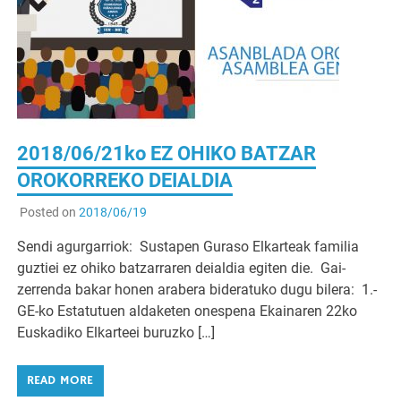
2018/06/21ko EZ OHIKO BATZAR
OROKORREKO DEIALDIA
Posted on
2018/06/19
Sendi agurgarriok: Sustapen Guraso Elkarteak familia
guztiei ez ohiko batzarraren deialdia egiten die. Gai-
zerrenda bakar honen arabera bideratuko dugu bilera: 1.-
GE-ko Estatutuen aldaketen onespena Ekainaren 22ko
Euskadiko Elkarteei buruzko […]
READ MORE