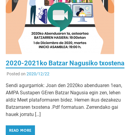
2020-2021ko Batzar Nagusiko txostena
Posted on
2020/12/22
Sendi agurgarriok: Joan den 2020ko abenduaren 1ean,
AMPA Sustapen GEren Batzar Nagusia egin zen, lehen
aldiz Meet plataformaren bidez. Hemen ikus dezakezu
Batzarraren txostena .Pdf formatuan. Zerrendako gai
hauek jorratu […]
READ MORE