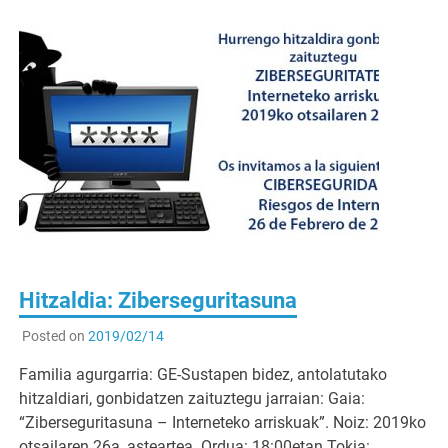
Hitzaldia: Ziberseguritasuna
Posted on
2019/02/14
Familia agurgarria: GE-Sustapen bidez, antolatutako
hitzaldiari, gonbidatzen zaituztegu jarraian: Gaia:
“Ziberseguritasuna – Interneteko arriskuak”. Noiz: 2019ko
otsailaren 26a, asteartea Ordua: 18:00etan Tokia: