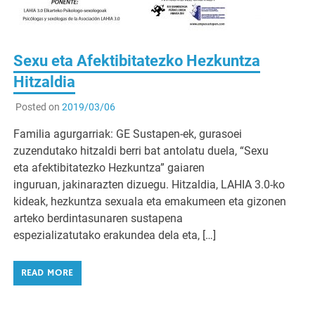
Sexu eta Afektibitatezko Hezkuntza
Hitzaldia
Posted on
2019/03/06
Familia agurgarriak: GE Sustapen-ek, gurasoei
zuzendutako hitzaldi berri bat antolatu duela, “Sexu
eta afektibitatezko Hezkuntza” gaiaren
inguruan, jakinarazten dizuegu. Hitzaldia, LAHIA 3.0-ko
kideak, hezkuntza sexuala eta emakumeen eta gizonen
arteko berdintasunaren sustapena
espezializatutako erakundea dela eta, […]
READ MORE