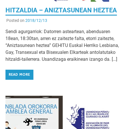
HITZALDIA – ANIZTASUNEAN HEZTEA
Posted on
2018/12/13
Sendi agurgarriok: Datorren asteartean, abenduaren
18ean, 18:30tan, arren ez zaitezte falta, etorri zaitezte,
“Aniztasunean heztea” GEHITU Euskal Herriko Lesbiana,
Gay, Transexual eta Bisexualen Elkarteak antolatutako
hitzaldi-tailerrera. Usandizaga eraikinean izango da. […]
READ MORE