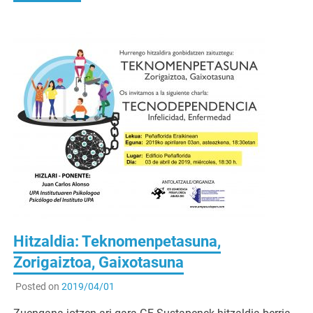
Hitzaldia: Teknomenpetasuna,
Zorigaiztoa, Gaixotasuna
Posted on
2019/04/01