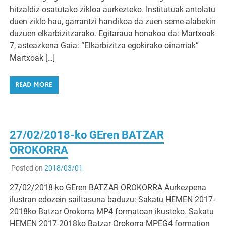
hitzaldiz osatutako zikloa aurkezteko. Institutuak antolatu
duen ziklo hau, garrantzi handikoa da zuen seme-alabekin
duzuen elkarbizitzarako. Egitaraua honakoa da: Martxoak
7, asteazkena Gaia: “Elkarbizitza egokirako oinarriak”
Martxoak […]
READ MORE
27/02/2018-ko GEren BATZAR
OROKORRA
Posted on
2018/03/01
27/02/2018-ko GEren BATZAR OROKORRA Aurkezpena
ilustran edozein sailtasuna baduzu: Sakatu HEMEN 2017-
2018ko Batzar Orokorra MP4 formatoan ikusteko. Sakatu
HEMEN 2017-2018ko Batzar Orokorra MPEG4 formation