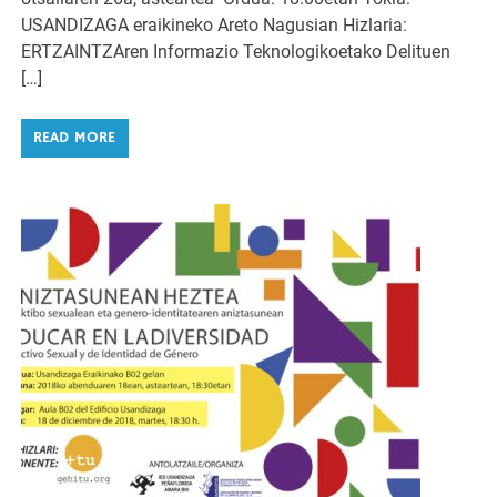
USANDIZAGA eraikineko Areto Nagusian Hizlaria:
ERTZAINTZAren Informazio Teknologikoetako Delituen
[…]
READ MORE