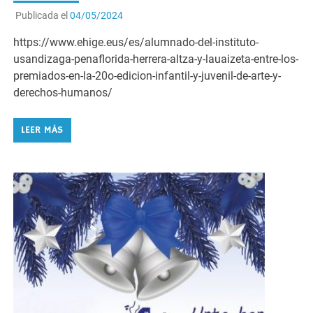
https://www.ehige.eus/es/alumnado-del-instituto-
usandizaga-penaflorida-herrera-altza-y-lauaizeta-entre-los-
premiados-en-la-20o-edicion-infantil-y-juvenil-de-arte-y-
derechos-humanos/
LEER MÁS