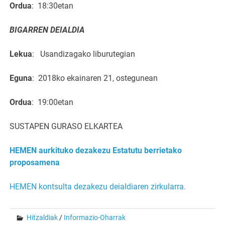
Ordua
:
18:30etan
BIGARREN DEIALDIA
Lekua
:
Usandizagako liburutegian
Eguna
:
2018ko ekainaren 21, ostegunean
Ordua
:
19:00etan
SUSTAPEN GURASO ELKARTEA
HEMEN aurkituko dezakezu
Estatutu berrietako
proposamena
HEMEN kontsulta dezakezu deialdiaren zirkularra.
Hitzaldiak
/
Informazio-Oharrak