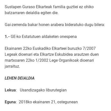
Sustapen Guraso Elkarteak familia guztiei ez ohiko
batzarraren deialdia egiten die.
Gai-zerrenda bakar honen arabera bideratuko dugu bilera:
1.-
GE-ko Estatutuen aldaketen onespena
Ekainaren 22ko Euskadiko Elkarteei buruzko 7/2007
Legeak dioenari eta Elkartze Eskubidea arautzen duen
martxoaren 22ko 1/2002 Lege Organikoak dioenari
jarraituz.
LEHEN DEIALDIA
Lekua
:
Usandizagako liburutegian
Eguna
:
2018ko ekainaren 21, ostegunean