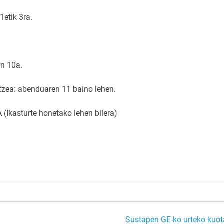
etik 3ra.
en 10a.
ltzea: abenduaren 11 baino lehen.
asturte honetako lehen bilera)
Sustapen GE-ko urteko kuot