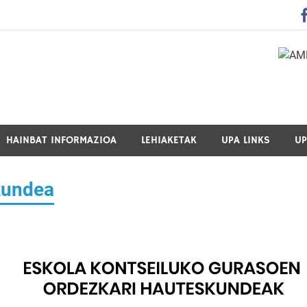
 Guraso Elkartea Asociación de Padres-Madres de Alumnos del 
HAINBAT INFORMAZIOA
LEHIAKETAK
UPA LINKS
UP
kundea