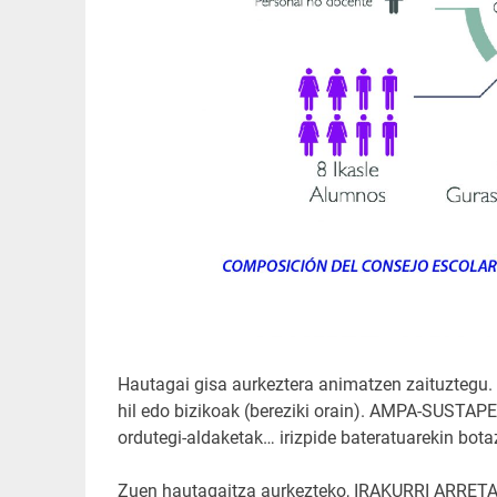
Hautagai gisa aurkeztera animatzen zaituztegu. N
hil edo bizikoak (bereziki orain). AMPA-SUSTAPEN
ordutegi-aldaketak… irizpide bateratuarekin bot
Zuen hautagaitza aurkezteko, IRAKURRI ARRET