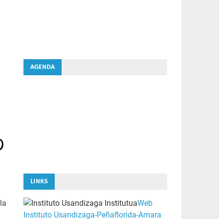
AGENDA
LINKS
la
Web
Instituto Usandizaga-Peñaflorida-Amara