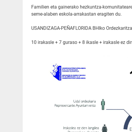
Familien eta gainerako hezkuntza-komunitateare
seme-alaben eskola-arrakastan eragiten du.
USANDIZAGA-PEÑAFLORIDA BHIko Ordezkaritza 
10 irakasle + 7 guraso + 8 ikasle + irakasle ez di