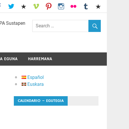
I.E.S. Usandizaga-Peñaflorida-Amara
A EGUNA
HARREMANA
Español
Euskara
CALENDARIO – EGUTEGIA