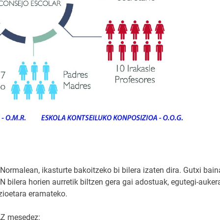
ormalean, ikasturte bakoitzeko bi bilera izaten dira. Gutxi bain
 bilera horien aurretik biltzen gera gai adostuak, egutegi-auker
azioetara eramateko.
AZ mesedez: