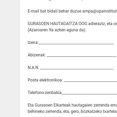
E-mail bat bidali behar duzue ampa@upainstitutu
GURASOEN HAUTAGAITZA OOG adieraziz, eta ond
(Azaroaren 9a azken eguna da).
Izena:_________________________________________
Abizenak: ______________________________________
N.A.N. ________________________________________
Posta elektronikoa: _____________________________
Telefono-zenbakia______________________________
Eta Gurasoen Elkarteak hautagaien zerrenda eman
behineko zerrenda, eta, gero, bozkatzeko txartela