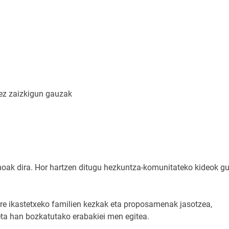
 ez zaizkigun gauzak
noak dira. Hor hartzen ditugu hezkuntza-komunitateko kideok gu
gure ikastetxeko familien kezkak eta proposamenak jasotzea,
eta han bozkatutako erabakiei men egitea.