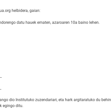
a.org helbidera, gaian:
orengo datu hauek ematen, azaroaren 10a baino lehen.
_
_
go dio Institutuko zuzendariari, eta hark argitaratuko du behin
k egingo ditu.