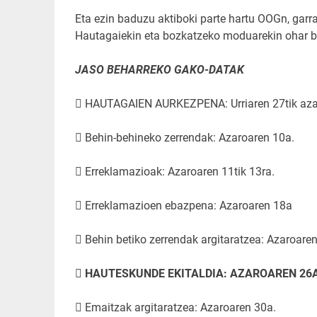
Eta ezin baduzu aktiboki parte hartu OOGn, gar
Hautagaiekin eta bozkatzeko moduarekin ohar ba
JASO BEHARREKO GAKO-DATAK
 HAUTAGAIEN AURKEZPENA: Urriaren 27tik aza
 Behin-behineko zerrendak: Azaroaren 10a.
 Erreklamazioak: Azaroaren 11tik 13ra.
 Erreklamazioen ebazpena: Azaroaren 18a
 Behin betiko zerrendak argitaratzea: Azaroare

HAUTESKUNDE EKITALDIA: AZAROAREN 26A
 Emaitzak argitaratzea: Azaroaren 30a.