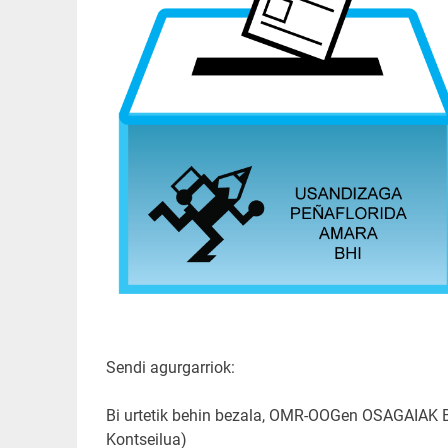
Sendi agurgarriok:
Bi urtetik behin bezala, OMR-OOGen OSAGAIAK
Kontseilua)