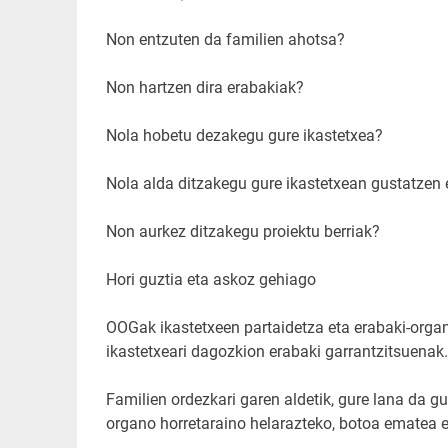
Non entzuten da familien ahotsa?
Non hartzen dira erabakiak?
Nola hobetu dezakegu gure ikastetxea?
Nola alda ditzakegu gure ikastetxean gustatzen
Non aurkez ditzakegu proiektu berriak?
Hori guztia eta askoz gehiago
OOGak ikastetxeen partaidetza eta erabaki-orga
ikastetxeari dagozkion erabaki garrantzitsuenak.
Familien ordezkari garen aldetik, gure lana da 
organo horretaraino helarazteko, botoa ematea 