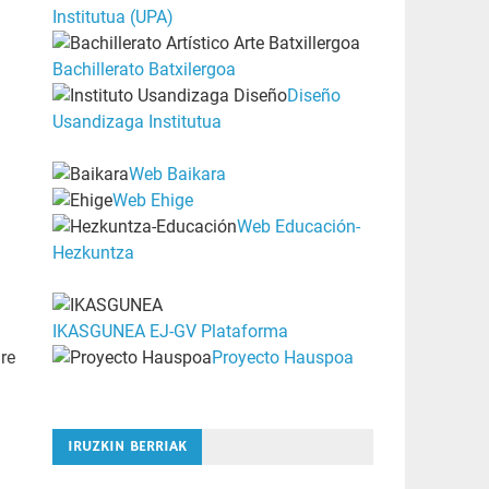
Institutua (UPA)
Bachillerato Batxilergoa
Diseño
Usandizaga Institutua
Web Baikara
Web Ehige
Web Educación-
Hezkuntza
IKASGUNEA EJ-GV Plataforma
re
Proyecto Hauspoa
IRUZKIN BERRIAK