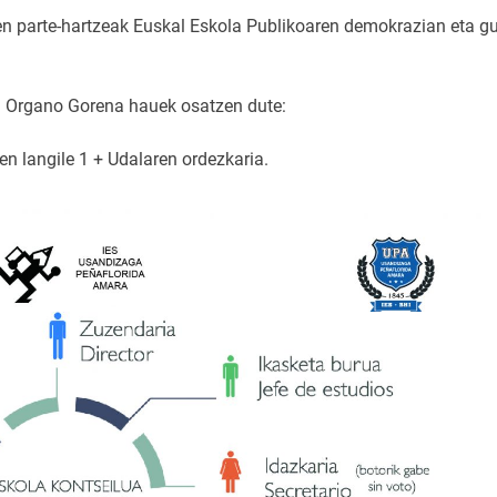
n parte-hartzeak Euskal Eskola Publikoaren demokrazian eta g
Organo Gorena hauek osatzen dute:
ren langile 1 + Udalaren ordezkaria.