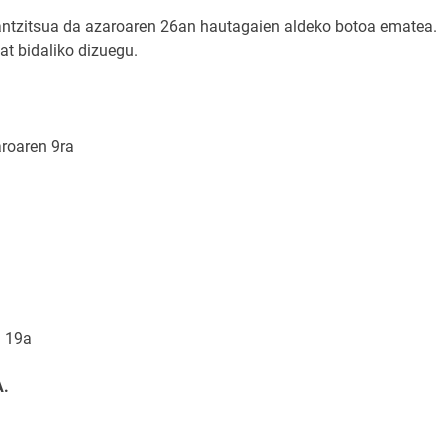
rantzitsua da azaroaren 26an hautagaien aldeko botoa ematea.
t bidaliko dizuegu.
roaren 9ra
n 19a
.