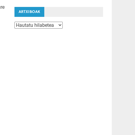
ure
ARTXIBOAK
Artxiboak