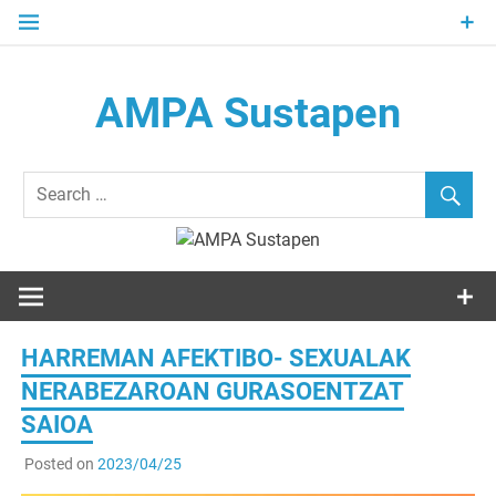
Skip
to
content
AMPA Sustapen
Usandizaga-Peñaflorida-Amara B.H.I.ko Ikasleen Guraso
Elkartea Asociación de Padres-Madres de Alumnos del I.E.S.
Usandizaga-Peñaflorida-Amara
HARREMAN AFEKTIBO- SEXUALAK
NERABEZAROAN GURASOENTZAT
SAIOA
Posted on
2023/04/25