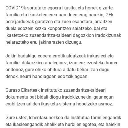
COVID19k sortutako egoera ikusita, eta horrek gizarte,
familia eta ikasketen eremuan duen eraginarekin, GEk
bere jarduerak garatzen eta zuen esanetara jarraitzen
duela edozein kezka konpontzen saiatzeko, bai eta
ikastetxeko zuzendaritza-taldeari dagozkion iradokizunak
helarazteko ere,
jakinarazten dizuegu.
Jakin badakigu egoera errotik aldatzeak irakasleei eta
familiei dakarzkien ahaleginez; izan ere, ezusteko horren
ondorioz, gure ohiko ohitura aldatu behar izan dugu
denok, neurri handiagoan edo txikiagoan.
Guraso Elkarteak Institutuko zuzendaritza-taldeari
dokumentu bat bidali diogu iradokizunekin, gaur egun
erabiltzen ari den ikasketa-sistema hobetzeko asmoz.
Gure ustez, lehentasunezkoa da Institutua familiengandik
eta ikasleengandik ahalik eta hurbilen egotea, eta haiekin