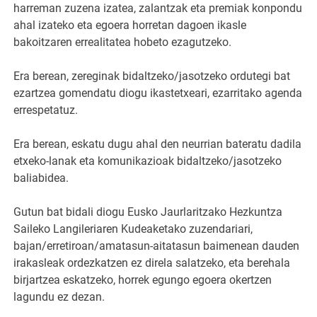
harreman zuzena izatea, zalantzak eta premiak konpondu
ahal izateko eta egoera horretan dagoen ikasle
bakoitzaren errealitatea hobeto ezagutzeko.
Era berean, zereginak bidaltzeko/jasotzeko ordutegi bat
ezartzea gomendatu diogu ikastetxeari, ezarritako agenda
errespetatuz.
Era berean, eskatu dugu ahal den neurrian bateratu dadila
etxeko-lanak eta komunikazioak bidaltzeko/jasotzeko
baliabidea.
Gutun bat bidali diogu Eusko Jaurlaritzako Hezkuntza
Saileko Langileriaren Kudeaketako zuzendariari,
bajan/erretiroan/amatasun-aitatasun baimenean dauden
irakasleak ordezkatzen ez direla salatzeko, eta berehala
birjartzea eskatzeko, horrek egungo egoera okertzen
lagundu ez dezan.