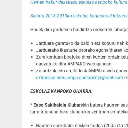
Hemen irakur dezakezu eskolaz kanpoko kulturar
Sakatu 2018-2019ko eskolaz kanpoko ekintzen be
Hauek dira jardueren baldintza orokorren laburp
Jarduera garatuko da baldin eta kopuru nahik
Jarduerako ikasturte osorako egonaldiaren k
Zure kontuan biratuko diren kuoten ordainket
gauzatuko dira AMPAKO web gunean.
Zalantzak edo argibideak AMPAko web gune
extraescolares.ampa.sustapen@gmail.com
ed
ESKOLAZ KANPOKO OHARRA:
*
Easo Sakibaloia Kluba
rekin batera haurren sas
jarraitutasuna bere klubarekin zentroan emateko
Haurren saskibaloi nesken taldea (2005 eta 20