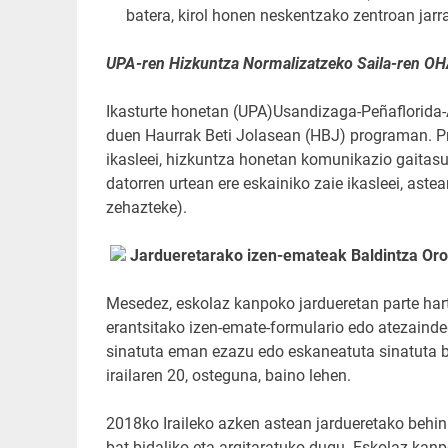
batera, kirol honen neskentzako zentroan jar
UPA-ren Hizkuntza Normalizatzeko Saila-ren O
Ikasturte honetan (UPA)Usandizaga-Peñaflorida-A
duen Haurrak Beti Jolasean (HBJ) programan. P
ikasleei, hizkuntza honetan komunikazio gaitasu
datorren urtean ere eskainiko zaie ikasleei, ast
zehazteke).
Jardueretarako izen-emateak Baldintza Oro
Mesedez, eskolaz kanpoko jardueretan parte har
erantsitako izen-emate-formulario edo atezainde
sinatuta eman ezazu edo eskaneatuta sinatuta 
irailaren 20, osteguna, baino lehen.
2018ko Iraileko azken astean jardueretako behin
bat bidaliko eta argitaratuko dugu. Eskolaz ka