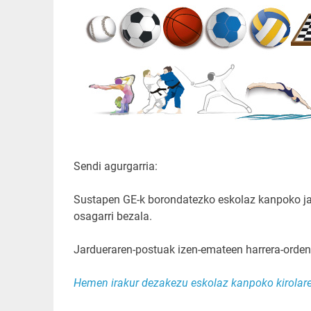
Sendi agurgarria:
Sustapen GE-k borondatezko eskolaz kanpoko jar
osagarri bezala.
Jardueraren-postuak izen-emateen harrera-orden
Hemen irakur dezakezu eskolaz kanpoko kirolare