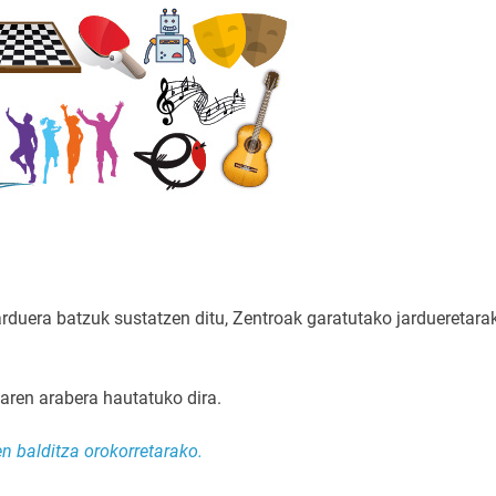
duera batzuk sustatzen ditu, Zentroak garatutako jardueretara
aren arabera hautatuko dira.
n balditza orokorretarako.