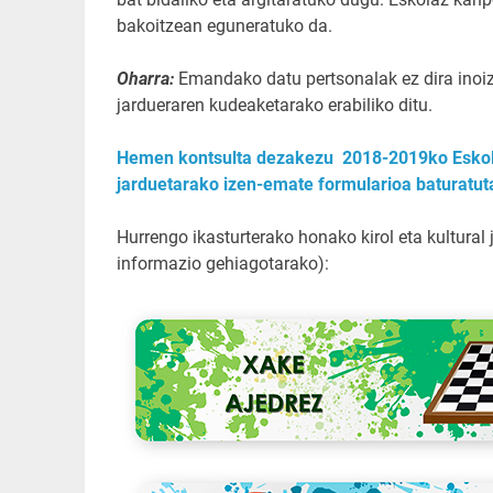
bakoitzean eguneratuko da.
Oharra:
Emandako datu pertsonalak ez dira inoiz 
jardueraren kudeaketarako erabiliko ditu.
Hemen kontsulta dezakezu 2018-2019ko Eskola
jarduetarako izen-emate formularioa baturatut
Hurrengo ikasturterako honako kirol eta kultural
informazio gehiagotarako):