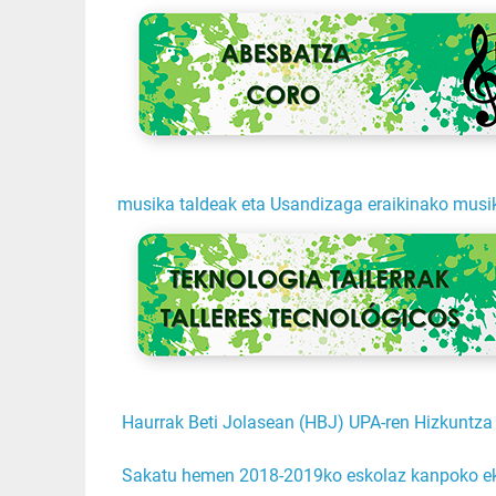
musika taldeak eta Usandizaga eraikinako musik
Haurrak Beti Jolasean (HBJ) UPA-ren Hizkuntza 
Sakatu hemen 2018-2019ko eskolaz kanpoko eki