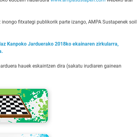
inongo fitxategi publikorik parte izango, AMPA Sustapenek soil
z Kanpoko Jarduerako 2018ko ekainaren zirkularra,
a.
 jarduera hauek eskaintzen dira (sakatu irudiaren gainean