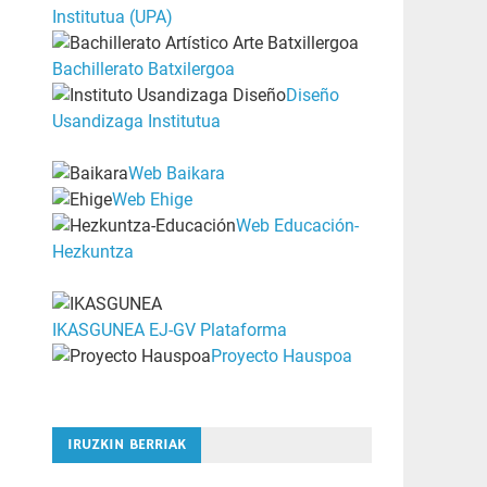
Institutua (UPA)
Bachillerato Batxilergoa
Diseño
Usandizaga Institutua
Web Baikara
Web Ehige
Web Educación-
Hezkuntza
IKASGUNEA EJ-GV Plataforma
Proyecto Hauspoa
IRUZKIN BERRIAK