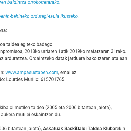
en baldintza orrokorretarako.
hin-behineko ordutegi-taula ikusteko.
ena:
oa taldea egiteko badago.
onpromisoa, 2018ko urriaren 1atik 2019ko maiatzaren 31rako.
az arduratzea. Ordaintzeko datak jarduera bakoitzaren atalean
an:
www.ampasustapen.com
, emailez
o: Lourdes Murillo: 615701765.
kibaloi mutilen taldea (2005 eta 2006 bitartean jaiota),
 aukera mutilei eskaintzen du.
06 bitartean jaiota),
Askatuak SaskiBaloi Taldea Kluba
rekin