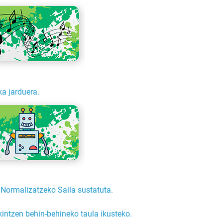
a jarduera.
Normalizatzeko Saila sustatuta.
ntzen behin-behineko taula ikusteko.