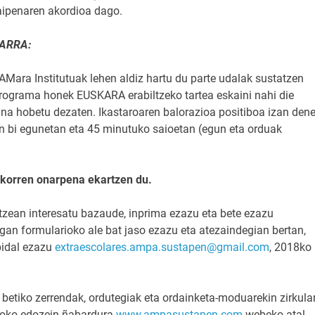
raipenaren akordioa dago.
HARRA:
Mara Institutuak lehen aldiz hartu du parte udalak sustatzen
rograma honek EUSKARA erabiltzeko tartea eskaini nahi die
na hobetu dezaten. Ikastaroaren balorazioa positiboa izan dene
ean bi egunetan eta 45 minutuko saioetan (egun eta orduak
korren onarpena ekartzen du.
tzean interesatu bazaude, inprima ezazu eta bete ezazu
gan formularioko ale bat jaso ezazu eta atezaindegian bertan,
bidal ezazu
extraescolares.ampa.sustapen@gmail.com
, 2018ko
 betiko zerrendak, ordutegiak eta ordainketa-moduarekin zirkula
npoko edozein ñabardura
www.ampasustapen.com
webeko atal