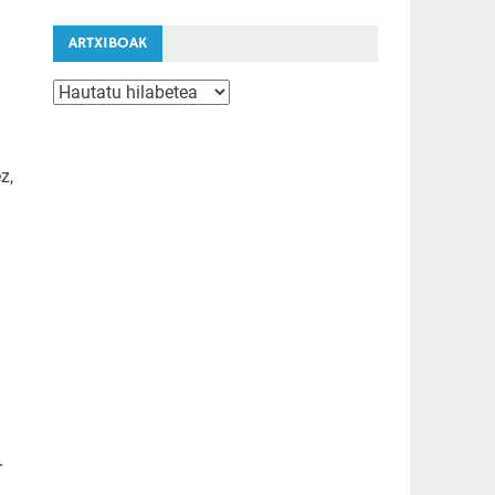
ARTXIBOAK
Artxiboak
z,
r