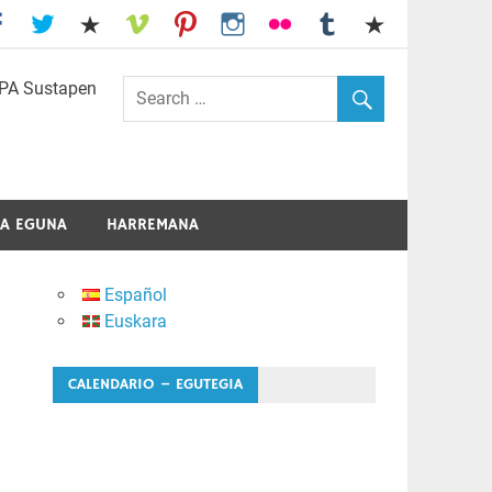
I.E.S. Usandizaga-Peñaflorida-Amara
A EGUNA
HARREMANA
Español
Euskara
CALENDARIO – EGUTEGIA