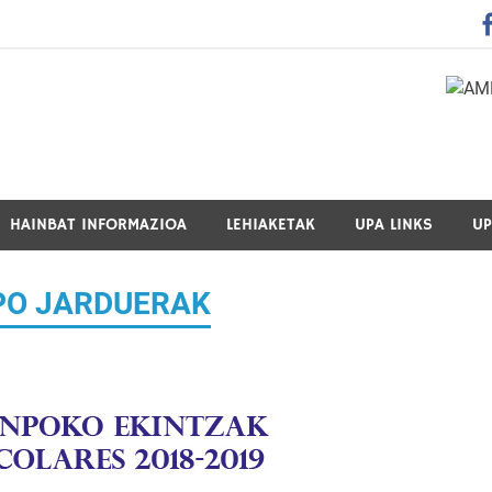
 Guraso Elkartea Asociación de Padres-Madres de Alumnos del 
HAINBAT INFORMAZIOA
LEHIAKETAK
UPA LINKS
UP
PO JARDUERAK