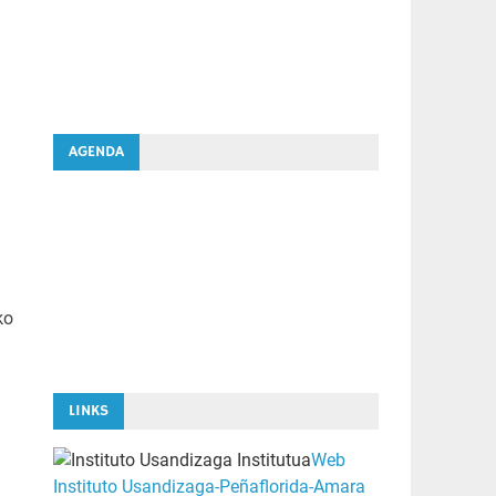
AGENDA
ko
LINKS
Web
Instituto Usandizaga-Peñaflorida-Amara