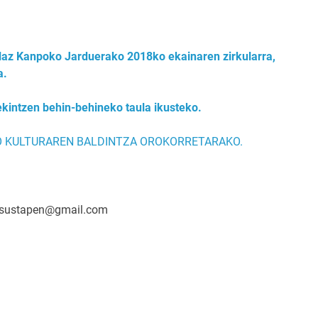
z Kanpoko Jarduerako 2018ko ekainaren zirkularra,
a.
intzen behin-behineko taula ikusteko.
 KULTURAREN BALDINTZA OROKORRETARAKO.
a.sustapen@gmail.com