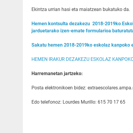
Ekintza urrian hasi eta maiatzean bukatuko da.
Hemen kontsulta dezakezu 2018-2019ko Eskola
jarduetarako izen-emate formularioa baturatut
Sakatu hemen 2018-2019ko eskolaz kanpoko ek
HEMEN IRAKUR DEZAKEZU ESKOLAZ KANPOKO
Harremanetan jartzeko:
Posta elektronikoen bidez: extraescolares.amp
Edo telefonoz: Lourdes Murillo: 615 70 17 65