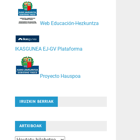
Web Educación-Hezkuntza
IKASGUNEA EJ-GV Plataforma
Proyecto Hauspoa
IRUZKIN BERRIAK
ARTXIBOAK
Artxiboak