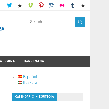
I.E.S. Usandizaga-Peñaflorida-Amara
A EGUNA
HARREMANA
Español
Euskara
CALENDARIO – EGUTEGIA