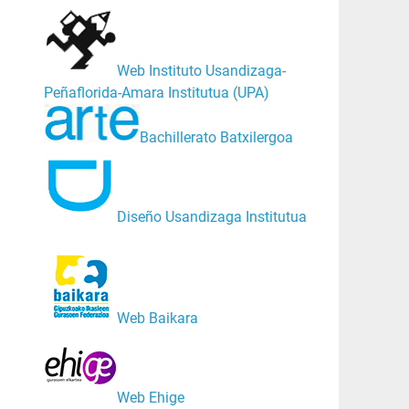
Web Instituto Usandizaga-
Peñaflorida-Amara Institutua (UPA)
Bachillerato Batxilergoa
Diseño Usandizaga Institutua
Web Baikara
Web Ehige