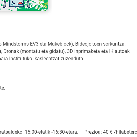
ego Mindstorms EV3 eta Makeblock), Bideojokoen sorkuntza,
), Dronak (montatu eta gidatu), 3D inprimaketa eta IK autoak
ra Institutuko ikasleentzat zuzenduta.
te.
rratsaldeko 15:00-etatik -16:30-etara. Prezioa: 40 € /hilabetero