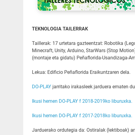
TEKNOLOGIA TAILERRAK
Taillerak: 17 urtetara gazteentzat: Robotika (L
Minecraft, Unity, Arduino, StarWars (Stop Motion
(montaje eta gidatu) Peñaflorida-Usandizaga-Ama
Lekua: Edificio Peñaflorida Eraikuntzaren dela.
DO-PLAY
jarritako irakasleek jarduera ematen du
Ikusi hemen DO-PLAY f 2018-2019ko liburuxka.
Ikusi hemen DO-PLAY f 2017-2018ko liburuxka.
Jarduerako ordutegia da: Ostiralak (lektiboak) a