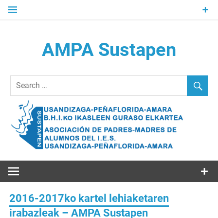
Skip
to
content
AMPA Sustapen
Usandizaga-Peñaflorida-Amara B.H.I.ko Ikasleen Guraso
Elkartea Asociación de Padres-Madres de Alumnos del I.E.S.
Usandizaga-Peñaflorida-Amara
2016-2017ko kartel lehiaketaren
irabazleak – AMPA Sustapen