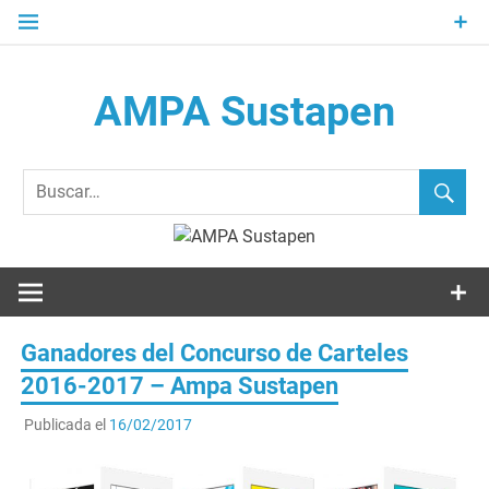
Saltar
al
contenido
AMPA Sustapen
Usandizaga-Peñaflorida-Amara B.H.I.ko Ikasleen Guraso
Elkartea Asociación de Padres-Madres de Alumnos del I.E.S.
Usandizaga-Peñaflorida-Amara
Ganadores del Concurso de Carteles
2016-2017 – Ampa Sustapen
Publicada el
16/02/2017