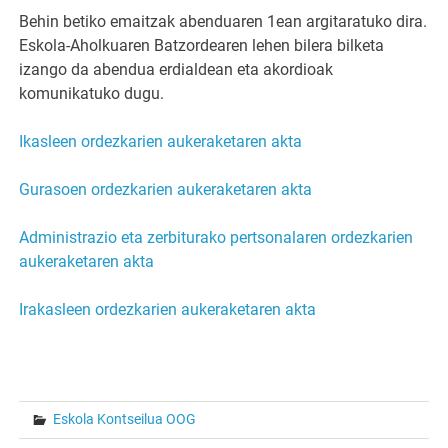
Behin betiko emaitzak abenduaren 1ean argitaratuko dira.
Eskola-Aholkuaren Batzordearen lehen bilera bilketa
izango da abendua erdialdean eta akordioak
komunikatuko dugu.
Ikasleen ordezkarien aukeraketaren akta
Gurasoen ordezkarien aukeraketaren akta
Administrazio eta zerbiturako pertsonalaren ordezkarien
aukeraketaren akta
Irakasleen ordezkarien aukeraketaren akta
Eskola Kontseilua OOG