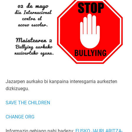
Jazarpen aurkako bi kanpaina interesgarria aurkezten
dizkizuegu.
SAVE THE CHILDREN
CHANGE ORG
Informazio gehiago nahi badezu:
EUSKO JAURLARITZA-