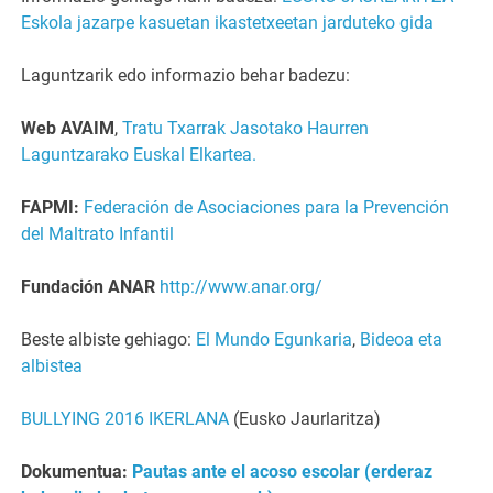
Eskola jazarpe kasuetan ikastetxeetan jarduteko gida
Laguntzarik edo informazio behar badezu:
Web AVAIM
,
Tratu Txarrak Jasotako Haurren
Laguntzarako Euskal Elkartea.
FAPMI:
Federación de Asociaciones para la Prevención
del Maltrato Infantil
Fundación ANAR
http://www.anar.org/
Beste albiste gehiago:
El Mundo Egunkaria
,
Bideoa eta
albistea
BULLYING 2016 IKERLANA
(Eusko Jaurlaritza)
Dokumentua:
Pautas ante el acoso escolar (erderaz