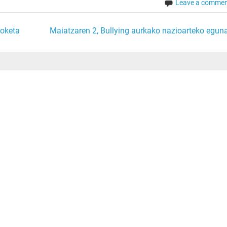
Leave a comme
soketa
Maiatzaren 2, Bullying aurkako nazioarteko eguna