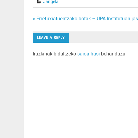
Jangela
Bidalketetan
« Errefuxiatuentzako botak – UPA Institutuan ja
zehar
LEAVE A REPLY
nabigatu
Iruzkinak bidaltzeko
saioa hasi
behar duzu.