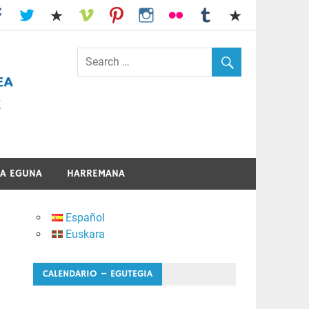
I.E.S. Usandizaga-Peñaflorida-Amara
A EGUNA
HARREMANA
Español
Euskara
CALENDARIO – EGUTEGIA