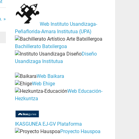
nt
. »
Web Instituto Usandizaga-
Peñaflorida-Amara Institutua (UPA)
Bachillerato Batxilergoa
Diseño
Usandizaga Institutua
Web Baikara
Web Ehige
Web Educación-
Hezkuntza
IKASGUNEA EJ-GV Plataforma
Proyecto Hauspoa