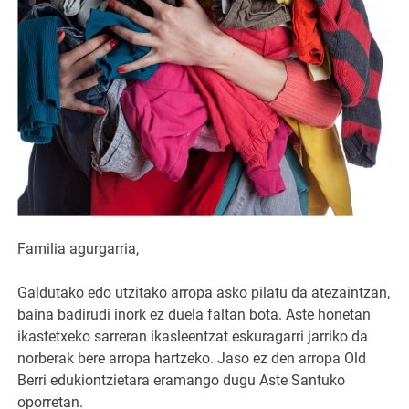
Familia agurgarria,
Galdutako edo utzitako arropa asko pilatu da atezaintzan,
baina badirudi inork ez duela faltan bota. Aste honetan
ikastetxeko sarreran ikasleentzat eskuragarri jarriko da
norberak bere arropa hartzeko. Jaso ez den arropa Old
Berri edukiontzietara eramango dugu Aste Santuko
oporretan.