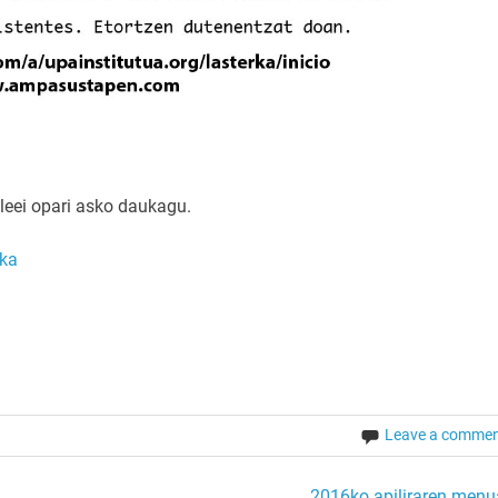
sleei opari asko daukagu.
rka
Leave a comme
2016ko apiliraren menu