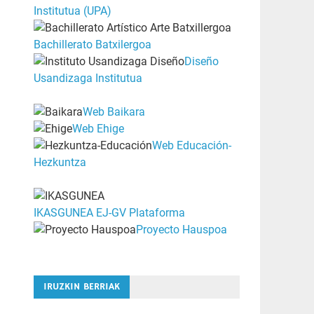
Institutua (UPA)
Bachillerato Batxilergoa
Diseño
Usandizaga Institutua
Web Baikara
Web Ehige
Web Educación-
Hezkuntza
IKASGUNEA EJ-GV Plataforma
Proyecto Hauspoa
IRUZKIN BERRIAK