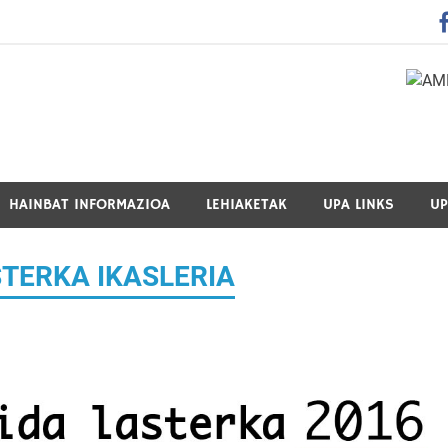
 Guraso Elkartea Asociación de Padres-Madres de Alumnos del 
HAINBAT INFORMAZIOA
LEHIAKETAK
UPA LINKS
UP
STERKA IKASLERIA