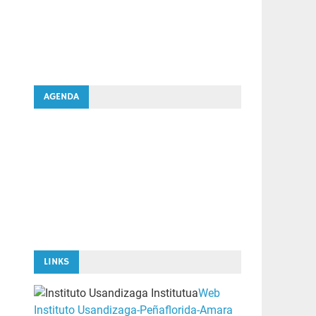
AGENDA
LINKS
Web
Instituto Usandizaga-Peñaflorida-Amara