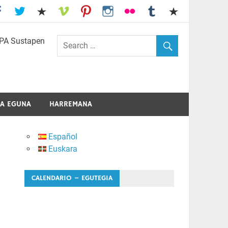
I.E.S. Usandizaga-Peñaflorida-Amara
A EGUNA
HARREMANA
Español
Euskara
CALENDARIO – EGUTEGIA