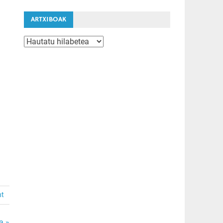
ARTXIBOAK
Artxiboak
nt
a »