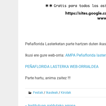
Peñaflorida Lasterketan parte hartzen duten ika
Ikusi ere gure web-orria:
AMPA Peñaflorida laste
PEÑAFLORIDA LASTERKA WEB-ORRIALDEA
Parte hartu, anima zaitez !!!
Festak
/
Ikasleak
/
Kirolak
« Institutuan galdutako arropa