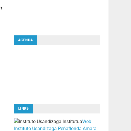
AGENDA
LINKS
Web
Instituto Usandizaga-Peñaflorida-Amara