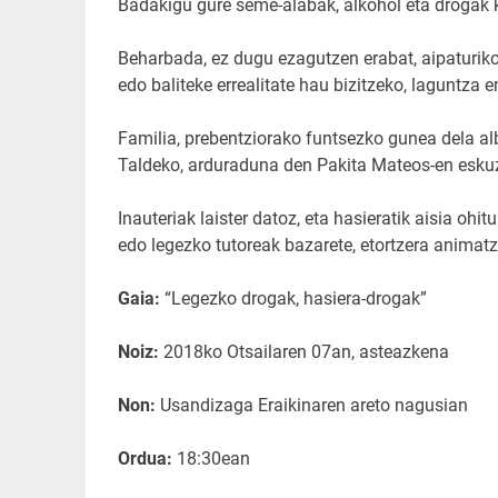
Badakigu gure seme-alabak, alkohol eta drogak 
Beharbada, ez dugu ezagutzen erabat, aipaturiko
edo baliteke errealitate hau bizitzeko, laguntza 
Familia, prebentziorako funtsezko gunea dela 
Taldeko, arduraduna den Pakita Mateos-en eskuz
Inauteriak laister datoz, eta hasieratik aisia ohi
edo legezko tutoreak bazarete, etortzera animatz
Gaia:
“Legezko drogak, hasiera-drogak”
Noiz:
2018ko Otsailaren 07an, asteazkena
Non:
Usandizaga Eraikinaren areto nagusian
Ordua:
18:30ean