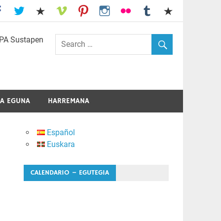
I.E.S. Usandizaga-Peñaflorida-Amara
A EGUNA
HARREMANA
Español
Euskara
CALENDARIO – EGUTEGIA