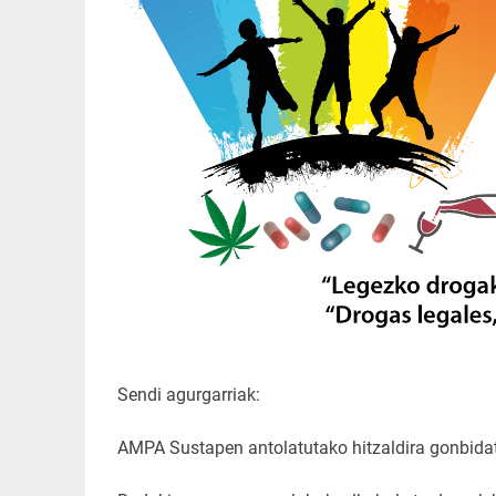
Sendi agurgarriak:
AMPA Sustapen antolatutako hitzaldira gonbidat