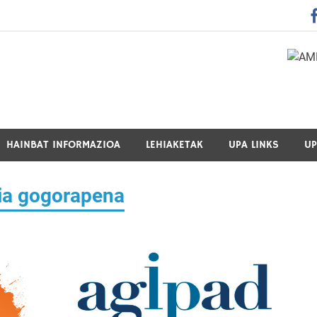
 Guraso Elkartea Asociación de Padres-Madres de Alumnos del 
HAINBAT INFORMAZIOA
LEHIAKETAK
UPA LINKS
UP
ia gogorapena