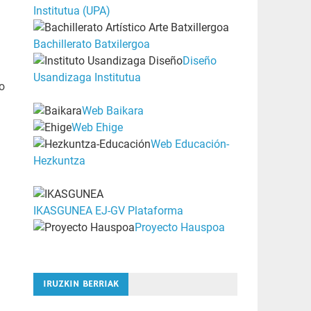
Institutua (UPA)
Bachillerato Batxilergoa
Diseño
Usandizaga Institutua
o
Web Baikara
Web Ehige
Web Educación-
Hezkuntza
IKASGUNEA EJ-GV Plataforma
Proyecto Hauspoa
IRUZKIN BERRIAK