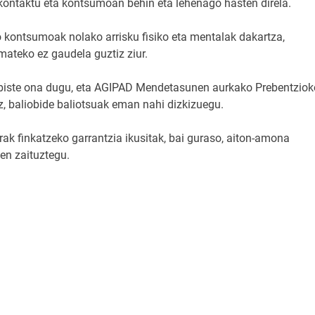
kontaktu eta kontsumoan behin eta lehenago hasten direla.
 kontsumoak nolako arrisku fisiko eta mentalak dakartza,
emateko ez gaudela guztiz ziur.
albiste ona dugu, eta AGIPAD Mendetasunen aurkako Prebentziok
, baliobide baliotsuak eman nahi dizkizuegu.
turak finkatzeko garrantzia ikusitak, bai guraso, aiton-amona
en zaituztegu.