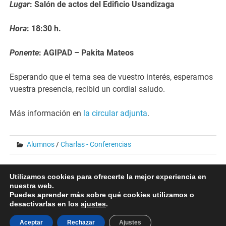
Lugar
:
Salón de actos del Edificio Usandizaga
Hora
: 18:30 h.
Ponente
: AGIPAD – Pakita Mateos
Esperando que el tema sea de vuestro interés, esperamos
vuestra presencia, recibid un cordial saludo.
Más información en
la circular adjunta
.
Alumnos
/
Charlas - Conferencias
Navegación
« BAT: un equipo contra el bullying
Utilizamos cookies para ofrecerte la mejor experiencia en
Asamblea General AMPA 2017-2018 »
nuestra web.
de
Puedes aprender más sobre qué cookies utilizamos o
desactivarlas en los
ajustes
.
entradas
Aceptar
Rechazar
Ajustes