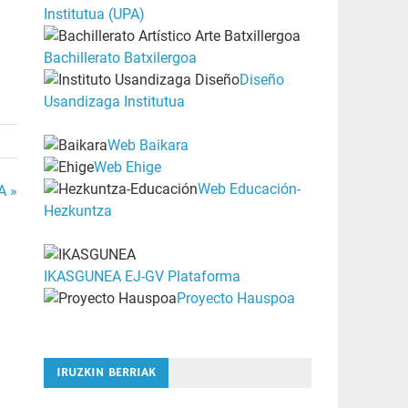
Institutua (UPA)
Bachillerato Batxilergoa
Diseño
Usandizaga Institutua
Web Baikara
Web Ehige
Web Educación-
A »
Hezkuntza
IKASGUNEA EJ-GV Plataforma
Proyecto Hauspoa
IRUZKIN BERRIAK