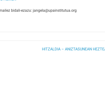
mailez bidali-ezazu: jangela@upainstitutua.org
HITZALDIA – ANIZTASUNEAN HEZTE