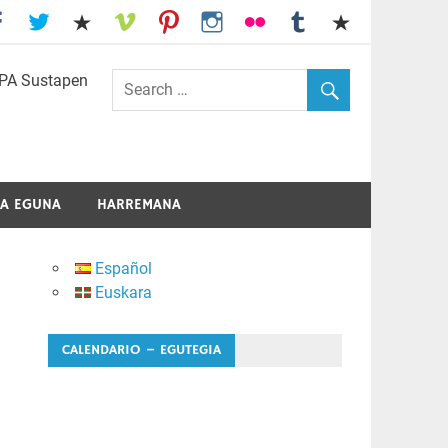
I.E.S. Usandizaga-Peñaflorida-Amara
A EGUNA
HARREMANA
Español
Euskara
CALENDARIO – EGUTEGIA