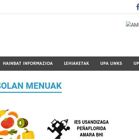
 Guraso Elkartea Asociación de Padres-Madres de Alumnos del 
HAINBAT INFORMAZIOA
LEHIAKETAK
UPA LINKS
UP
SOLAN MENUAK