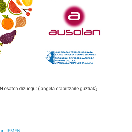
aten dizuegu: (jangela erabiltzaile guztiak
)
nua HEMEN