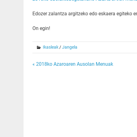
Edozer zalantza argitzeko edo eskaera egiteko e
On egin!
Ikasleak
/
Jangela
Bidalketetan
« 2018ko Azaroaren Ausolan Menuak
zehar
nabigatu