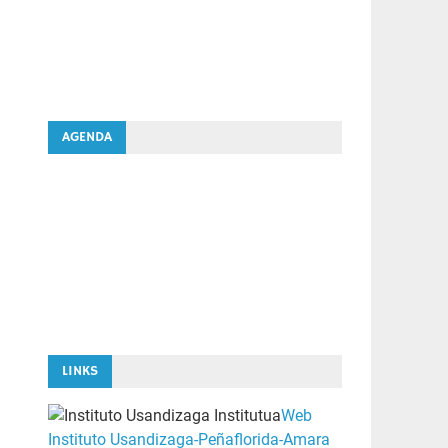
AGENDA
LINKS
Web
Instituto Usandizaga-Peñaflorida-Amara