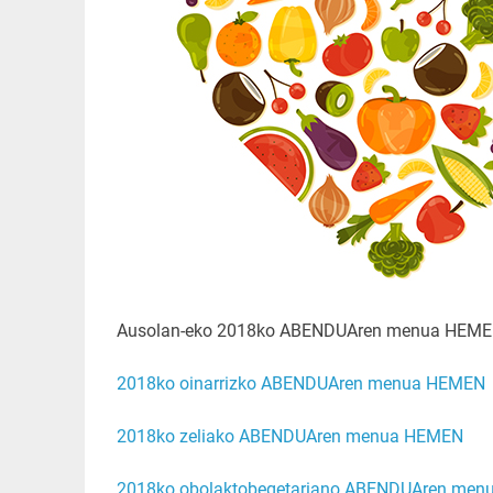
Ausolan-eko 2018ko ABENDUAren menua HEMEN es
2018ko oinarrizko ABENDUAren menua HEMEN
2018ko zeliako ABENDUAren menua HEMEN
2018ko obolaktobegetariano ABENDUAren me