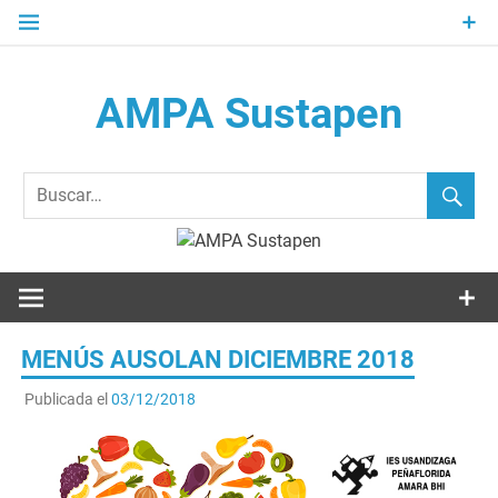
Saltar
al
contenido
AMPA Sustapen
Usandizaga-Peñaflorida-Amara B.H.I.ko Ikasleen Guraso
Elkartea Asociación de Padres-Madres de Alumnos del I.E.S.
Usandizaga-Peñaflorida-Amara
MENÚS AUSOLAN DICIEMBRE 2018
Publicada el
03/12/2018