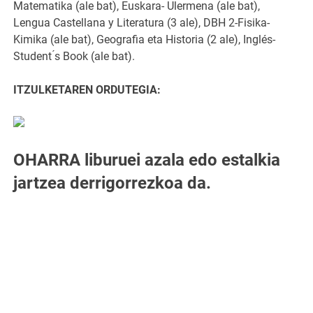
Matematika (ale bat), Euskara- Ulermena (ale bat),
Lengua Castellana y Literatura (3 ale), DBH 2-Fisika-
Kimika (ale bat), Geografia eta Historia (2 ale), Inglés-
Student ́s Book (ale bat).
ITZULKETAREN ORDUTEGIA:
OHARRA liburuei azala edo estalkia
jartzea derrigorrezkoa da.