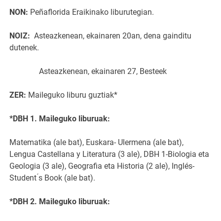
NON:
Peñaflorida Eraikinako liburutegian.
NOIZ:
Asteazkenean, ekainaren 20an, dena gainditu
dutenek.
Asteazkenean, ekainaren 27, Besteek
ZER:
Maileguko liburu guztiak*
*DBH 1. Maileguko liburuak:
Matematika (ale bat), Euskara- Ulermena (ale bat),
Lengua Castellana y Literatura (3 ale), DBH 1-Biologia eta
Geologia (3 ale), Geografia eta Historia (2 ale), Inglés-
Student ́s Book (ale bat).
*DBH 2. Maileguko liburuak: