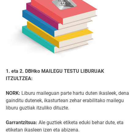
1. eta 2. DBHko MAILEGU TESTU LIBURUAK
ITZULTZEA:
NORK:
Liburu maileguan parte hartu duten ikasleek, dena
gainditu dutenek, ikasturtean zehar erabilitako mailegu
liburu guztiak itzuliko dituzte.
Garrantzitsua:
Ale guztiek etiketa eduki behar dute, eta
etiketan ikasleen izen eta abizena.