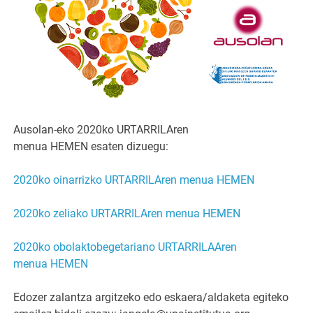
Ausolan-eko 2020ko URTARRILAren
menua HEMEN esaten dizuegu:
2020ko oinarrizko URTARRILAren menua HEMEN
2020ko zeliako URTARRILAren menua HEMEN
2020ko obolaktobegetariano URTARRILAAren
menua HEMEN
Edozer zalantza argitzeko edo eskaera/aldaketa egiteko