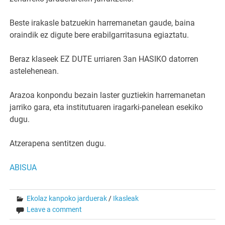
Beste irakasle batzuekin harremanetan gaude, baina
oraindik ez digute bere erabilgarritasuna egiaztatu.
Beraz klaseek EZ DUTE urriaren 3an HASIKO datorren
astelehenean.
Arazoa konpondu bezain laster guztiekin harremanetan
jarriko gara, eta institutuaren iragarki-panelean esekiko
dugu.
Atzerapena sentitzen dugu.
ABISUA
Ekolaz kanpoko jarduerak
/
Ikasleak
Leave a comment