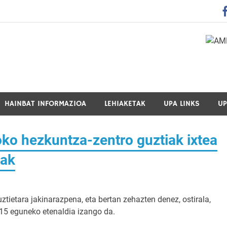
 Guraso Elkartea Asociación de Padres-Madres de Alumnos del 
HAINBAT INFORMAZIOA
LEHIAKETAK
UPA LINKS
UP
ko hezkuntza-zentro guztiak ixtea
zak
ztietara jakinarazpena, eta bertan zehazten denez, ostirala,
 15 eguneko etenaldia izango da.