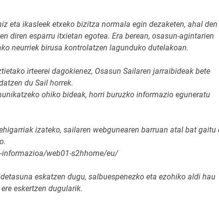
z eta ikasleek etxeko bizitza normala egin dezaketen, ahal den
en diren esparru itxietan egotea. Era berean, osasun-agintarien
ko neurriek birusa kontrolatzen lagunduko dutelakoan.
tietako irteerei dagokienez, Osasun Sailaren jarraibideak bete
atzen du Sail horrek.
omunikatzeko ohiko bideak, horri buruzko informazio eguneratu
ehigarriak izateko, sailaren webgunearen barruan atal bat gaitu 
o.
ko-informazioa/web01-s2hhome/eu/
idetasuna eskatzen dugu, salbuespenezko eta ezohiko aldi hau
 ere eskertzen dugularik.