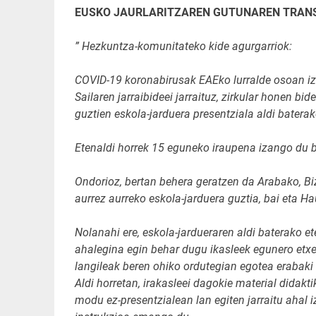
EUSKO JAURLARITZAREN GUTUNAREN TRAN
” Hezkuntza-komunitateko kide agurgarriok:
COVID-19 koronabirusak EAEko lurralde osoan iz
Sailaren jarraibideei jarraituz, zirkular honen 
guztien eskola-jarduera presentziala aldi baterak
Etenaldi horrek 15 eguneko iraupena izango du bi
Ondorioz, bertan behera geratzen da Arabako, Biz
aurrez aurreko eskola-jarduera guztia, bai eta 
Nolanahi ere, eskola-jardueraren aldi baterako ete
ahalegina egin behar dugu ikasleek egunero etxea
langileak beren ohiko ordutegian egotea erabaki
Aldi horretan, irakasleei dagokie material didakti
modu ez-presentzialean lan egiten jarraitu ahal i