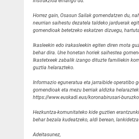
instrukzioa emango du.
Horrez gain, Osasun Sailak gomendatzen du, nahi
neurrian saihestu dezatela taldeko jarduerak egit
gomendioak betetzeko eskatzen dizuegu, hartuta
Ikasleekin edo irakasleekin egiten diren mota guz
behar dira. Une honetan horiek saihestea gomend
Ikastetxeek zabalik izango dituzte familiekin k
guztia helarazteko.
Informazio eguneratua eta jarraibide operatibo g
gomendioak eta mezu berriak aldizka helaraztek
https://www.euskadi.eus/koronabirusari-buruz
Hezkuntza-komunitateko kide guztien erantzunk
behar bezala kudeatzeko, aldi berean, lankidetza
Adeitasunez,