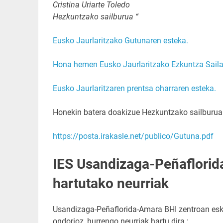
Cristina Uriarte Toledo
Hezkuntzako sailburua “
Eusko Jaurlaritzako Gutunaren esteka.
Hona hemen Eusko Jaurlaritzako Ezkuntza Sail
Eusko Jaurlaritzaren prentsa oharraren esteka.
Honekin batera doakizue Hezkuntzako sailburuar
https://posta.irakasle.net/
publico/Gutuna.pdf
IES Usandizaga-Peñaflorid
hartutako neurriak
Usandizaga-Peñaflorida-Amara BHI zentroan esko
ondorioz, hurrengo neurriak hartu dira :