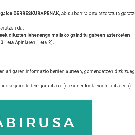
akasgaien BERRESKURAPENAK
, abisu berrira arte atzeratuta gerat
eratzen da.
leek dituzten lehenengo mailako gainditu gabeen azterketen
1 eta Apirilaren 1 eta 2).
en ari garen informazio berrien aurrean, gomendatzen dizkizueg
ndako jarraibideak jarraitzea. (dokumentuak erantsi ditzuegu)