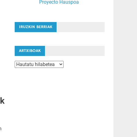
Proyecto Hauspoa
IRUZKIN BERRIAK
ARTXIBOAK
Artxiboak
ak
n