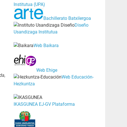
Institutua (UPA)
Bachillerato Batxilergoa
Diseño
Usandizaga Institutua
Web Baikara
Web Ehige
da,
Web Educación-
Hezkuntza
IKASGUNEA EJ-GV Plataforma