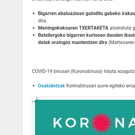
Bigarren ebaluazioan gainditu gabeko ir
dira.
Meningokokoaren
TXERTAKETA
atzeratuta g
Batxilergoko bigarren kurtsoan dauden ikas
datak oraingoz mantentzen dira
(Martxoaren 3
COVID-19 birusari (Koronabirusa) lotuta ezagutz
Osakidetzak
Korinabirusari aurre egiteko ema