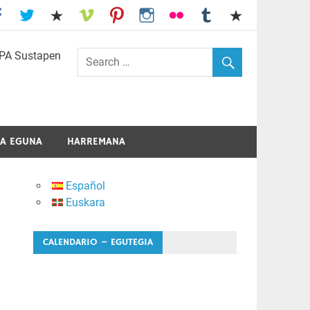
I.E.S. Usandizaga-Peñaflorida-Amara
A EGUNA
HARREMANA
Español
Euskara
CALENDARIO – EGUTEGIA