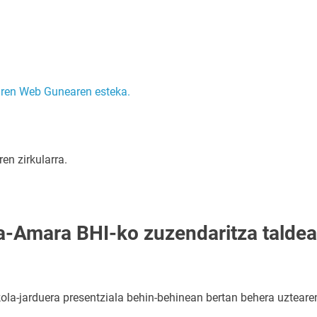
aren Web Gunearen esteka.
en zirkularra.
a-Amara BHI-ko zuzendaritza talde
la-jarduera presentziala behin-behinean bertan behera uzteare