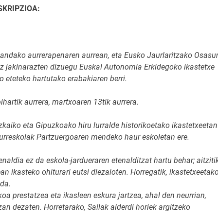
SKRIPZIOA:
andako aurrerapenaren aurrean, eta Eusko Jaurlaritzako Osasu
bidez jakinarazten dizuegu Euskal Autonomia Erkidegoko ikastetxe
o eteteko hartutako erabakiaren berri.
hartik aurrera, martxoaren 13tik aurrera.
kaiko eta Gipuzkoako hiru lurralde historikoetako ikastetxeetan
Haurreskolak Partzuergoaren mendeko haur eskoletan ere.
naldia ez da eskola-jardueraren etenalditzat hartu behar; aitzitik
n ikasteko ohiturari eutsi diezaioten. Horregatik, ikastetxeetak
 da.
koa prestatzea eta ikasleen eskura jartzea, ahal den neurrian,
zan dezaten. Horretarako, Sailak alderdi horiek argitzeko