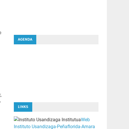
n
AGENDA
,
o
LINKS
Web
Instituto Usandizaga-Peñaflorida-Amara