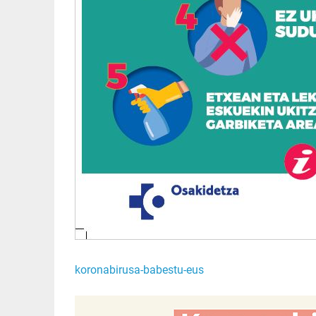
koronabirusa-babestu-eus