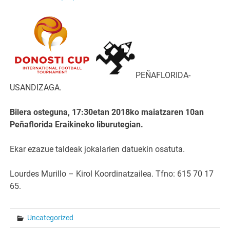
PEÑAFLORIDA-
USANDIZAGA.
Bilera osteguna, 17:30etan 2018ko maiatzaren 10an
Peñaflorida Eraikineko liburutegian.
Ekar ezazue taldeak jokalarien datuekin osatuta.
Lourdes Murillo – Kirol Koordinatzailea. Tfno: 615 70 17
65.
Uncategorized