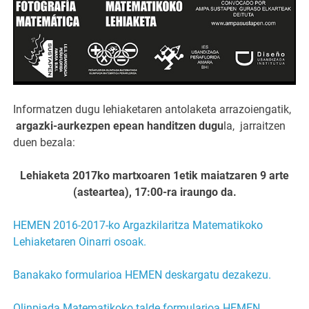
Informatzen dugu lehiaketaren antolaketa arrazoiengatik,
argazki-aurkezpen epean handitzen dugu
la, jarraitzen
duen bezala:
Lehiaketa 2017ko martxoaren 1etik maiatzaren 9 arte
(asteartea), 17:00-ra iraungo da.
HEMEN 2016-2017-ko Argazkilaritza Matematikoko
Lehiaketaren Oinarri osoak.
Banakako formularioa HEMEN deskargatu dezakezu.
Olinpiada Matematikoko talde formularioa HEMEN