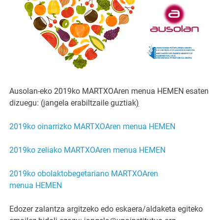
Ausolan-eko 2019ko MARTXOAren menua HEMEN esaten
dizuegu: (jangela erabiltzaile guztiak
)
2019ko oinarrizko MARTXOAren menua HEMEN
2019ko zeliako MARTXOAren menua HEMEN
2019ko obolaktobegetariano MARTXOAren
menua HEMEN
Edozer zalantza argitzeko edo eskaera/aldaketa egiteko