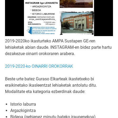
2019-2020ko ikasturteko AMPA Sustapen GE-ren
lehiaketak abian daude. INSTAGRAM-en bidez parte hartu
dezakezue oinarri orokoraren arabera.
2019-2020-ko OINARRI OROKORRAK
Beste urte batez Guraso Elkarteak ikastetxeko bi
eraikinetako ikasleentzat lehiaketak antolatu ditu.
Modalitate eta kategoria ezberdinak daude:
Istorio laburra
Argazkigintza
Bideoa (gehienez minutu bateko iraupenekoa)