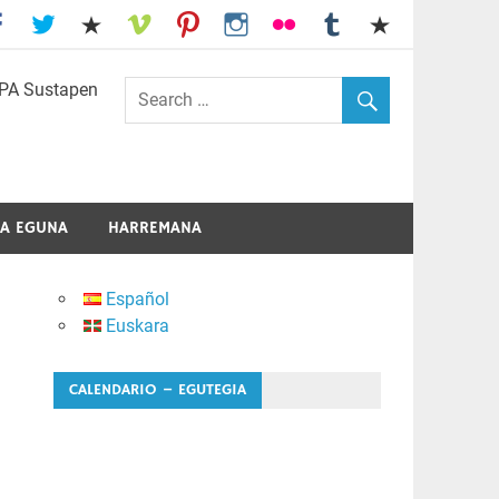
I.E.S. Usandizaga-Peñaflorida-Amara
A EGUNA
HARREMANA
Español
Euskara
CALENDARIO – EGUTEGIA