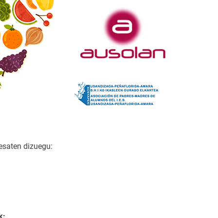
saten dizuegu:
k: