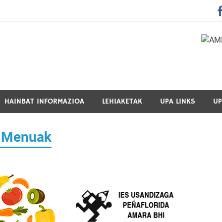
 Guraso Elkartea Asociación de Padres-Madres de Alumnos del 
HAINBAT INFORMAZIOA
LEHIAKETAK
UPA LINKS
UP
n Menuak