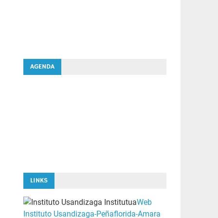
AGENDA
LINKS
Web
Instituto Usandizaga-Peñaflorida-Amara