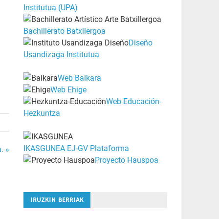
Institutua (UPA)
Bachillerato Batxilergoa
Diseño
Usandizaga Institutua
Web Baikara
Web Ehige
Web Educación-
Hezkuntza
IKASGUNEA EJ-GV Plataforma
. »
Proyecto Hauspoa
IRUZKIN BERRIAK