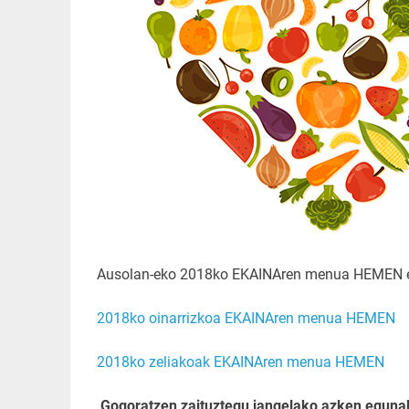
Ausolan-eko 2018ko EKAINAren menua HEMEN e
2018ko oinarrizkoa EKAINAren menua HEMEN
2018ko zeliakoak EKAINAren menua HEMEN
Gogoratzen zaituztegu jangelako azken eguna