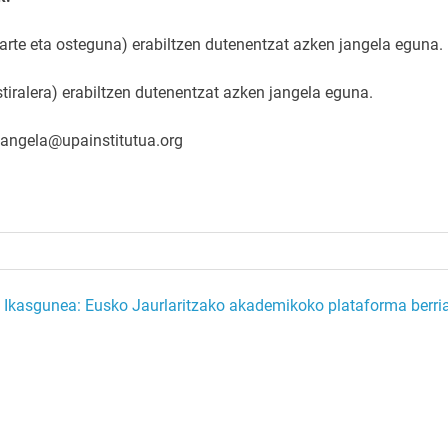
earte eta osteguna) erabiltzen dutenentzat azken jangela eguna.
stiralera) erabiltzen dutenentzat azken jangela eguna.
 jangela@upainstitutua.org
Ikasgunea: Eusko Jaurlaritzako akademikoko plataforma berria