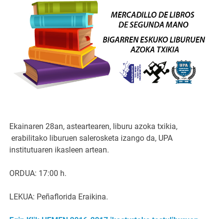
Ekainaren 28an, asteartearen, liburu azoka txikia,
erabilitako liburuen salerosketa izango da, UPA
institutuaren ikasleen artean.
ORDUA: 17:00 h.
LEKUA: Peñaflorida Eraikina.