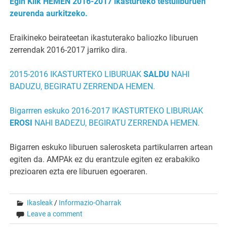
Egin Klik HEMEN 2016-2017 ikasturteko testuliburuen
zeurenda aurkitzeko.
Eraikineko beirateetan ikastuterako baliozko liburuen
zerrendak 2016-2017 jarriko dira.
2015-2016 IKASTURTEKO LIBURUAK
SALDU
NAHI
BADUZU, BEGIRATU ZERRENDA HEMEN.
Bigarrren eskuko 2016-2017 IKASTURTEKO LIBURUAK
EROSI
NAHI BADEZU, BEGIRATU ZERRENDA HEMEN.
Bigarren eskuko liburuen salerosketa partikularren artean
egiten da. AMPAk ez du erantzule egiten ez erabakiko
prezioaren ezta ere liburuen egoeraren.
Ikasleak
/
Informazio-Oharrak
Leave a comment