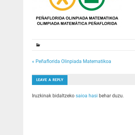
Bidalketetan
« Peñaflorida Olinpiada Matematikoa
zehar
LEAVE A REPLY
nabigatu
Iruzkinak bidaltzeko
saioa hasi
behar duzu.