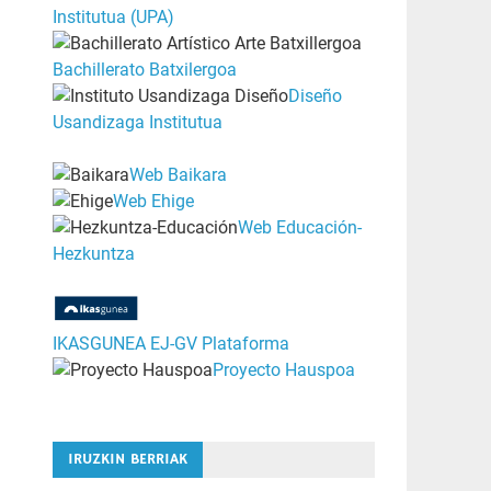
Institutua (UPA)
Bachillerato Batxilergoa
Diseño
Usandizaga Institutua
Web Baikara
Web Ehige
Web Educación-
Hezkuntza
IKASGUNEA EJ-GV Plataforma
Proyecto Hauspoa
IRUZKIN BERRIAK