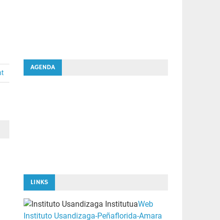
AGENDA
nt
LINKS
Web
Instituto Usandizaga-Peñaflorida-Amara