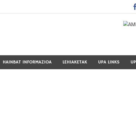
 Guraso Elkartea Asociación de Padres-Madres de Alumnos del 
HAINBAT INFORMAZIOA
LEHIAKETAK
UPA LINKS
UP