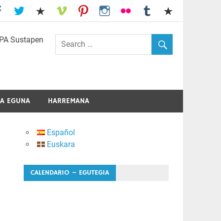
I.E.S. Usandizaga-Peñaflorida-Amara
A EGUNA
HARREMANA
Español
Euskara
CALENDARIO – EGUTEGIA