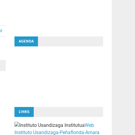
nt
AGENDA
LINKS
Web
Instituto Usandizaga-Peñaflorida-Amara