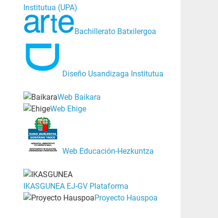
Institutua (UPA)
Bachillerato Batxilergoa
Diseño Usandizaga Institutua
Web Baikara
Web Ehige
Web Educación-Hezkuntza
IKASGUNEA EJ-GV Plataforma
Proyecto Hauspoa