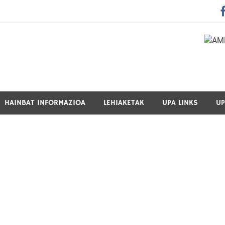
 Guraso Elkartea Asociación de Padres-Madres de Alumnos del 
HAINBAT INFORMAZIOA
LEHIAKETAK
UPA LINKS
UP