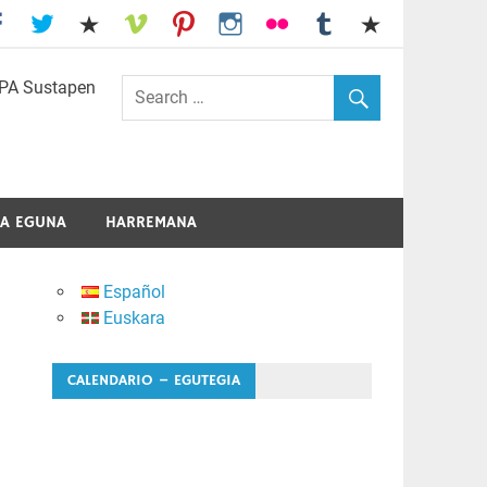
I.E.S. Usandizaga-Peñaflorida-Amara
A EGUNA
HARREMANA
Español
Euskara
CALENDARIO – EGUTEGIA