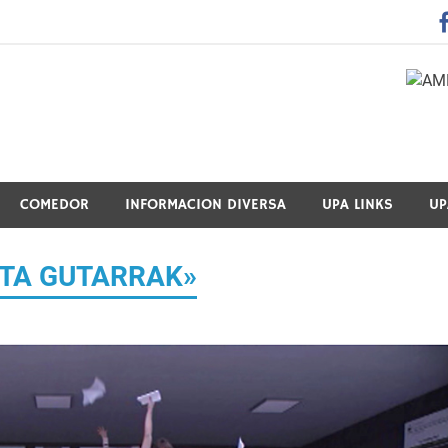
 Guraso Elkartea Asociación de Padres-Madres de Alumnos del 
COMEDOR
INFORMACION DIVERSA
UPA LINKS
UP
U TA GUTARRAK»