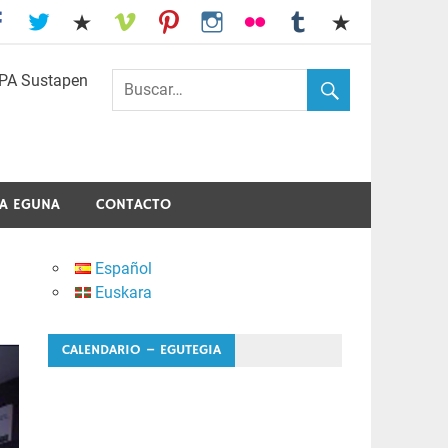
I.E.S. Usandizaga-Peñaflorida-Amara
A EGUNA
CONTACTO
Español
Euskara
CALENDARIO – EGUTEGIA