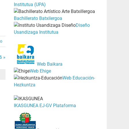
Institutua (UPA)
Bachillerato Batxilergoa
Diseño
Usandizaga Institutua
io
6 »
Web Baikara
Web Ehige
Web Educación-
Hezkuntza
IKASGUNEA EJ-GV Plataforma