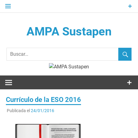
Saltar
al
contenido
AMPA Sustapen
Usandizaga-Peñaflorida-Amara B.H.I.ko Ikasleen Guraso
Elkartea Asociación de Padres-Madres de Alumnos del I.E.S.
Usandizaga-Peñaflorida-Amara
Currículo de la ESO 2016
Publicada el
24/01/2016