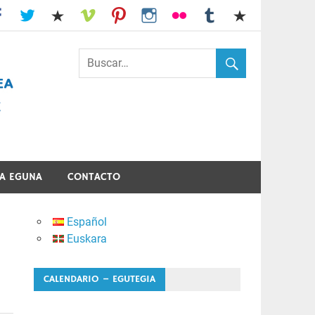
I.E.S. Usandizaga-Peñaflorida-Amara
A EGUNA
CONTACTO
Español
Euskara
CALENDARIO – EGUTEGIA