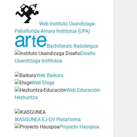
Web Instituto Usandizaga-
Peñaflorida-Amara Institutua (UPA)
Bachillerato Batxilergoa
Diseño
Usandizaga Institutua
Web Baikara
Web Ehige
Web Educación-
Hezkuntza
IKASGUNEA EJ-GV Plataforma
Proyecto Hauspoa