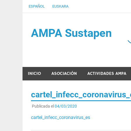
Saltar
ESPAÑOL
EUSKARA
al
contenido
AMPA Sustapen
Usandizaga-Peñaflorida-Amara B.H.I.ko Ikasleen
INICIO
ASOCIACIÓN
ACTIVIDADES AMPA
cartel_infecc_coronavirus_
Publicada el
04/03/2020
cartel_infecc_coronavirus_es