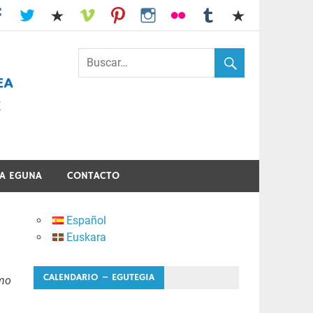
I.E.S. Usandizaga-Peñaflorida-Amara
A EGUNA
CONTACTO
Español
Euskara
CALENDARIO – EGUTEGIA
mo