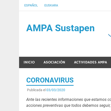
Saltar
ESPAÑOL
EUSKARA
al
contenido
AMPA Sustapen
Usandizaga-Peñaflorida-Amara B.H.I.ko Ikasleen
INICIO
ASOCIACIÓN
ACTIVIDADES AMPA
CORONAVIRUS
Publicada el
03/03/2020
Ante las recientes informaciones que estamos co
acciones preventivas que todos debemos seguir