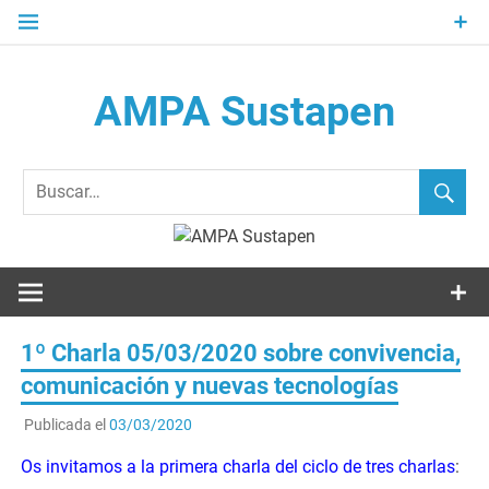
Saltar
al
contenido
AMPA Sustapen
Usandizaga-Peñaflorida-Amara B.H.I.ko Ikasleen Guraso
Elkartea Asociación de Padres-Madres de Alumnos del I.E.S.
Usandizaga-Peñaflorida-Amara
1º Charla 05/03/2020 sobre convivencia,
comunicación y nuevas tecnologías
Publicada el
03/03/2020
Os invitamos a la primera charla del ciclo de tres charlas
: