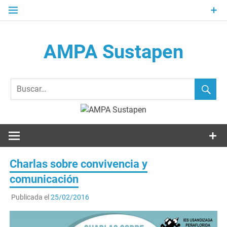
Saltar
al
contenido
AMPA Sustapen
Usandizaga-Peñaflorida-Amara B.H.I.ko Ikasleen Guraso
Elkartea Asociación de Padres-Madres de Alumnos del I.E.S.
Usandizaga-Peñaflorida-Amara
Charlas sobre convivencia y
comunicación
Publicada el
25/02/2016