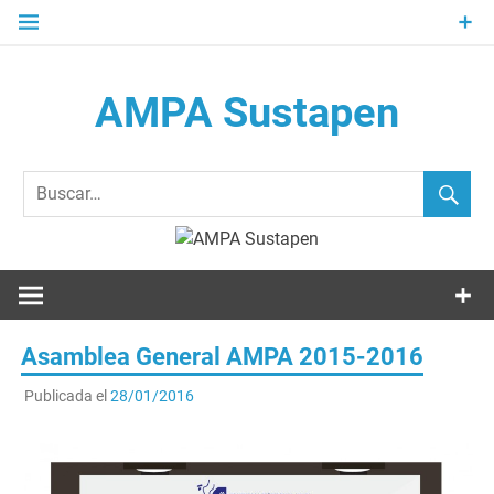
Saltar
al
contenido
AMPA Sustapen
Usandizaga-Peñaflorida-Amara B.H.I.ko Ikasleen Guraso
Elkartea Asociación de Padres-Madres de Alumnos del I.E.S.
Usandizaga-Peñaflorida-Amara
Asamblea General AMPA 2015-2016
Publicada el
28/01/2016