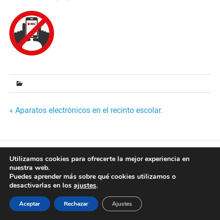
Navegación
« Aparatos electrónicos en el recinto escolar.
de
entradas
Desarrollado por
WordPress
y
Merlin
.
Utilizamos cookies para ofrecerte la mejor experiencia en
nuestra web.
Puedes aprender más sobre qué cookies utilizamos o
desactivarlas en los
ajustes
.
Aceptar
Rechazar
Ajustes