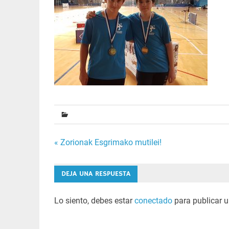
Navegación
« Zorionak Esgrimako mutilei!
de
DEJA UNA RESPUESTA
entradas
Lo siento, debes estar
conectado
para publicar u