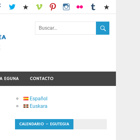
I.E.S. Usandizaga-Peñaflorida-Amara
A EGUNA
CONTACTO
Español
Euskara
CALENDARIO – EGUTEGIA