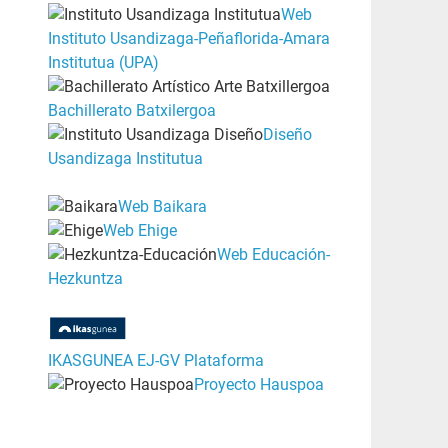
Web
Instituto Usandizaga-Peñaflorida-Amara
Institutua (UPA)
Bachillerato Batxilergoa
Diseño
Usandizaga Institutua
Web Baikara
Web Ehige
Web Educación-
Hezkuntza
IKASGUNEA EJ-GV Plataforma
Proyecto Hauspoa