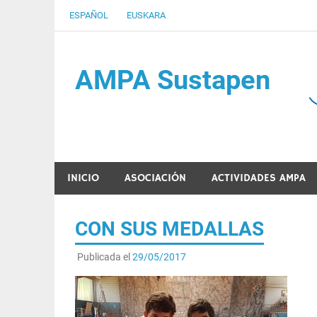
Saltar
ESPAÑOL
EUSKARA
al
contenido
AMPA Sustapen
Usandizaga-Peñaflorida-Amara B.H.I.ko Ikasleen
INICIO
ASOCIACIÓN
ACTIVIDADES AMPA
CON SUS MEDALLAS
Publicada el
29/05/2017