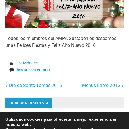
Todos los miembros del AMPA Sustapen os deseamos
unas Felices Fiestas y Feliz Año Nuevo 2016.
Festividades
Deja un comentario
Navegación
« Día de Santo Tomás 2015
Menús Enero 2016 »
de
DEJA UNA RESPUESTA
entradas
Lo siento, debes estar
conectado
para publicar un
Utilizamos cookies para ofrecerte la mejor experiencia en
nuestra web.
comentario.