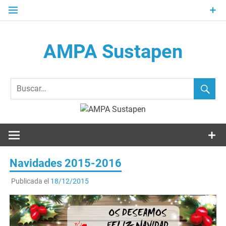
Saltar
al
contenido
AMPA Sustapen
Usandizaga-Peñaflorida-Amara B.H.I.ko Ikasleen Guraso
Elkartea Asociación de Padres-Madres de Alumnos del I.E.S.
Usandizaga-Peñaflorida-Amara
Navidades 2015-2016
Publicada el
18/12/2015