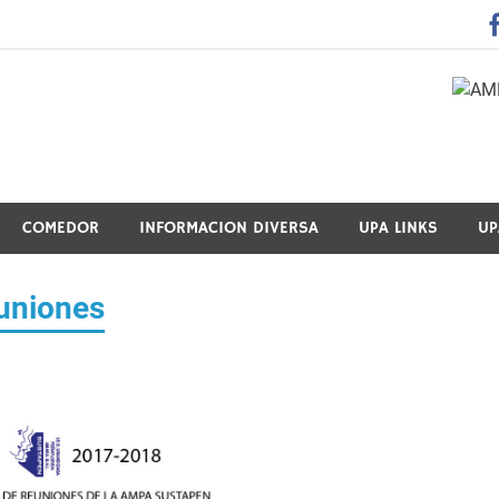
 Guraso Elkartea Asociación de Padres-Madres de Alumnos del 
COMEDOR
INFORMACION DIVERSA
UPA LINKS
UP
euniones