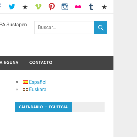
I.E.S. Usandizaga-Peñaflorida-Amara
A EGUNA
CONTACTO
Español
Euskara
CALENDARIO – EGUTEGIA