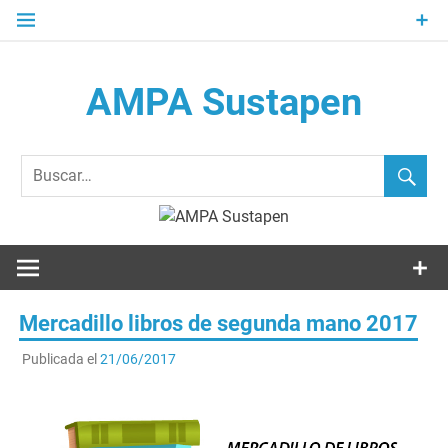
Saltar
al
contenido
AMPA Sustapen
Usandizaga-Peñaflorida-Amara B.H.I.ko Ikasleen Guraso
Elkartea Asociación de Padres-Madres de Alumnos del I.E.S.
Usandizaga-Peñaflorida-Amara
Mercadillo libros de segunda mano 2017
Publicada el
21/06/2017