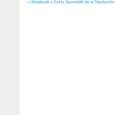
Navegación
« Udalekuak y Gazte Oporraldik de la Diputación
de
entradas