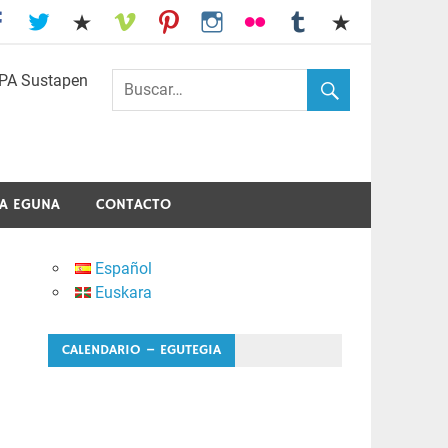
I.E.S. Usandizaga-Peñaflorida-Amara
A EGUNA
CONTACTO
Español
Euskara
CALENDARIO – EGUTEGIA