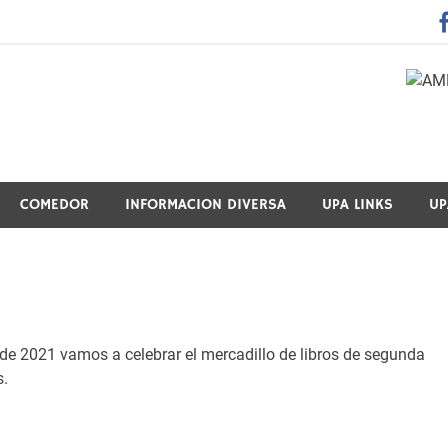
 Guraso Elkartea Asociación de Padres-Madres de Alumnos del 
COMEDOR
INFORMACION DIVERSA
UPA LINKS
UP
o de 2021 vamos a celebrar el mercadillo de libros de segunda
s.