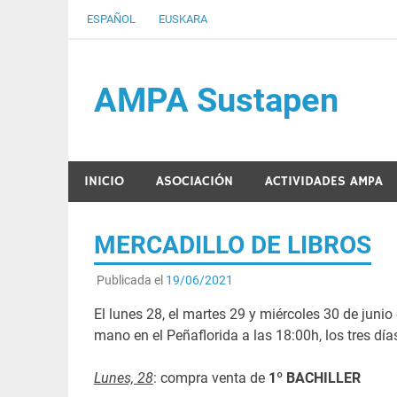
Saltar
ESPAÑOL
EUSKARA
al
contenido
AMPA Sustapen
Usandizaga-Peñaflorida-Amara B.H.I.ko Ikasleen
INICIO
ASOCIACIÓN
ACTIVIDADES AMPA
MERCADILLO DE LIBROS
Publicada el
19/06/2021
El lunes 28, el martes 29 y miércoles 30 de juni
mano en el Peñaflorida a las 18:00h, los tres día
Lunes, 28
: compra venta de
1º BACHILLER