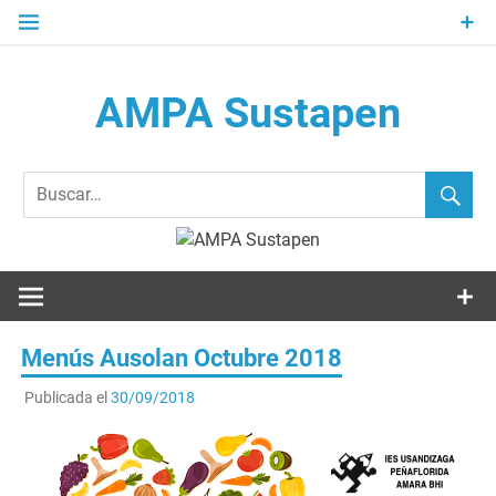
Saltar
al
contenido
AMPA Sustapen
Usandizaga-Peñaflorida-Amara B.H.I.ko Ikasleen Guraso
Elkartea Asociación de Padres-Madres de Alumnos del I.E.S.
Usandizaga-Peñaflorida-Amara
Menús Ausolan Octubre 2018
Publicada el
30/09/2018